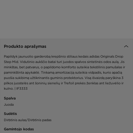
Produkto aprašymas
Papildyk jaunuolio garderobą krepšinio stiliaus kedais adidas Originals Drop
Step Mid. Vidutinio aukščio batai turi juodos spalvos sintetinės odos aulą. Jis
minkštas, bet patvarus, o papildomo komforto suteikia tekstilinis pamušalas ir
paminkštinta apykaklė. Tinkamą amortizaciją suteikia vidpadis, kurio apačią
puošia sukibimą užtikrinantis guminis protektorius. Visą išvaizdą paryškina 3
pilkos juostelės ant šoninių sienelių ir Trefoil prekės ženklas ant liežuvėlio ir
kulno. | IF3333
Spalva
Juoda
Sudėtis
Dirbtinis aulas/Dirbtinis padas
Gamintojo kodas