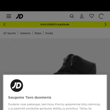
NAUJIENOS Apžiūrėk
JD Sports
Vaikams
Batai
Kedai
Saugome Tavo duomenis
Dedame visas pastangas, kad mūsų Klientų apsipirkimai būtų sėkmingi,
o jų pasirinkti produktai geriausiai atitiktų jų poreikius. Tačiau tai