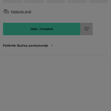
Patikrink dydį
Įdėk į krepšelį
Patikrink likučius parduotuvėje