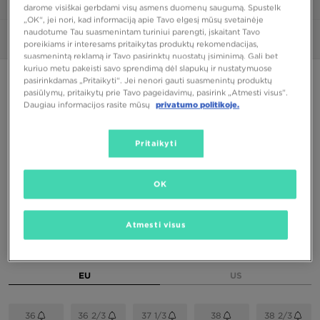
1/6
darome visiškai gerbdami visų asmens duomenų saugumą. Spustelk
„OK“, jei nori, kad informaciją apie Tavo elgesį mūsų svetainėje
naudotume Tau suasmenintam turiniui parengti, įskaitant Tavo
Nuotraukos
360°
poreikiams ir interesams pritaikytas produktų rekomendacijas,
suasmenintą reklamą ir Tavo pasirinktų nuostatų įsiminimą. Gali bet
kuriuo metu pakeisti savo sprendimą dėl slapukų ir nustatymuose
PUIKUS PASIŪLYMAS
pasirinkdamas „Pritaikyti“. Jei nenori gauti suasmenintų produktų
pasiūlymų, pritaikytų prie Tavo pageidavimų, pasirink „Atmesti visus”.
Daugiau informacijos rasite mūsų
privatumo politikoje.
ONLY AT JD
ADIDAS DROP STEP J
Pritaikyti
41,00 €
OK
Spalva
Juoda
Atmesti visus
Pasirink dydį
EU
US
36
36 2/3
37 1/3
38
38 2/3