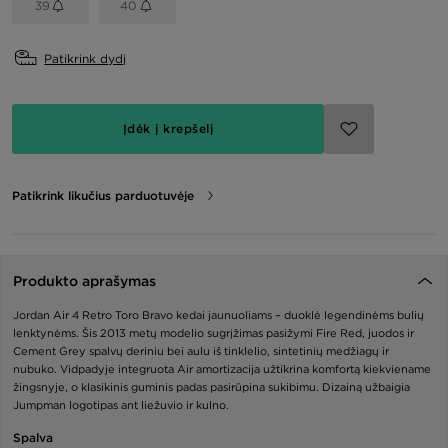
39
40
Patikrink dydį
Įdėk į krepšelį
Patikrink likučius parduotuvėje
Produkto aprašymas
Jordan Air 4 Retro Toro Bravo kedai jaunuoliams – duoklė legendinėms bulių
lenktynėms. Šis 2013 metų modelio sugrįžimas pasižymi Fire Red, juodos ir
Cement Grey spalvų deriniu bei aulu iš tinklelio, sintetinių medžiagų ir
nubuko. Vidpadyje integruota Air amortizacija užtikrina komfortą kiekviename
žingsnyje, o klasikinis guminis padas pasirūpina sukibimu. Dizainą užbaigia
Jumpman logotipas ant liežuvio ir kulno.
Spalva