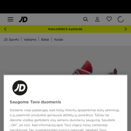
NAUJIENOS Apžiūrėk
JD Sports
Vaikams
Batai
Kedai
Saugome Tavo duomenis
Dedame visas pastangas, kad mūsų Klientų apsipirkimai būtų sėkmingi,
o jų pasirinkti produktai geriausiai atitiktų jų poreikius. Tačiau tai
darome visiškai gerbdami visų asmens duomenų saugumą. Spustelk
„OK“, jei nori, kad informaciją apie Tavo elgesį mūsų svetainėje
naudotume Tau suasmenintam turiniui parengti, įskaitant Tavo