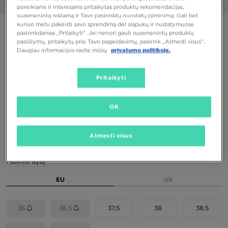
1/8
poreikiams ir interesams pritaikytas produktų rekomendacijas,
suasmenintą reklamą ir Tavo pasirinktų nuostatų įsiminimą. Gali bet
kuriuo metu pakeisti savo sprendimą dėl slapukų ir nustatymuose
PUIKUS PASIŪLYMAS
pasirinkdamas „Pritaikyti“. Jei nenori gauti suasmenintų produktų
pasiūlymų, pritaikytų prie Tavo pageidavimų, pasirink „Atmesti visus”.
JORDAN 4 RETRO BG
Daugiau informacijos rasite mūsų
privatumo politikoje.
128,00 €
Pritaikyti
160,00 €
-20%
(Žemiausia kaina per pastarąsias 30 dienų iki nuolaidos)
160,00 €
-20%
(Pradinė kaina)
OK
Spalva
Atmesti visus
Raudona
Pasirink dydį
EU
US
36
36,5
37,5
38
38,5