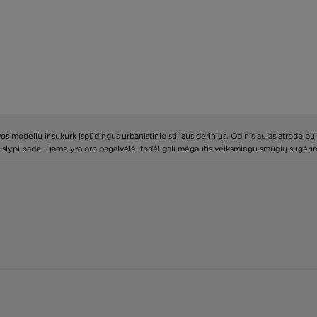
modeliu ir sukurk įspūdingus urbanistinio stiliaus derinius. Odinis aulas atrodo puiki
aptis slypi pade – jame yra oro pagalvėlė, todėl gali mėgautis veiksmingu smūgių sugėr