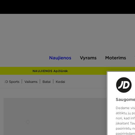
Naujienos
Vyrams
Moterims
V
Naujienos
Vyrams
Moterims
NAUJIENOS Apžiūrėk
JD Sports
Vaikams
Batai
Kedai
Saugome
Dedame visas
atitiktų jų
nori, kad i
įskaitant T
pasirinktų 
pasirinkdam