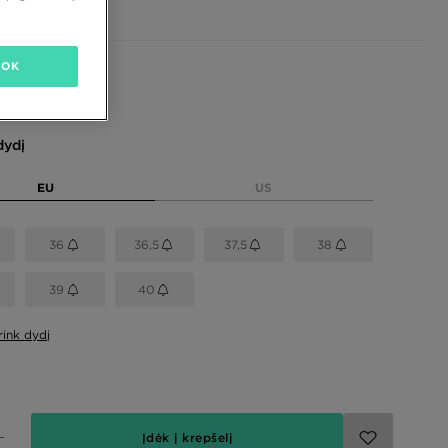
OK
dydį
EU
US
36
36,5
37,5
38
39
40
rink dydį
Įdėk į krepšelį