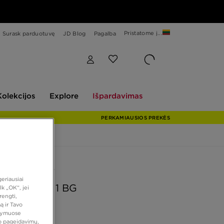
Pristatome į...
Surask parduotuvę
JD Blog
Pagalba
Explore
Išpardavimas
Kolekcijos
Explore
Išpardavimas
PERKAMIAUSIOS PREKĖS
 PASIŪLYMAS
eriausiai
AIR FORCE 1 BG
k „OK“, jei
rengti,
ą ir Tavo
atymuose
 €
vo pageidavimų,