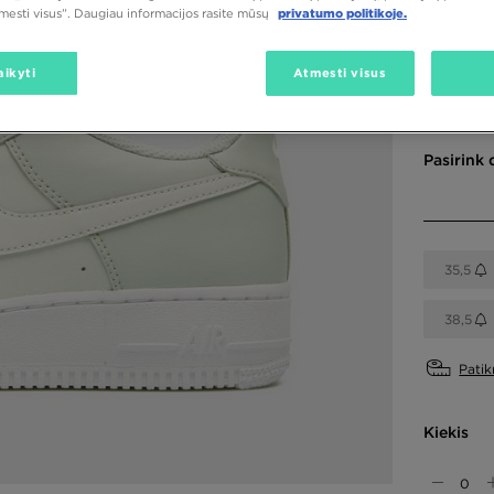
tmesti visus”. Daugiau informacijos rasite mūsų
privatumo politikoje.
aikyti
Atmesti visus
Spalva
Sidabrinė
Pasirink 
35,5
38,5
Patik
Kiekis