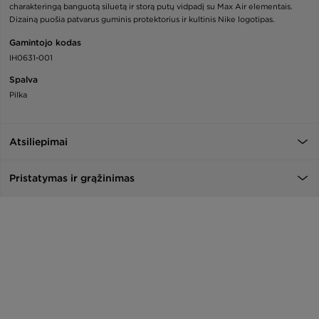
charakteringą banguotą siluetą ir storą putų vidpadį su Max Air elementais.
Dizainą puošia patvarus guminis protektorius ir kultinis Nike logotipas.
Gamintojo kodas
IH0631-001
Spalva
Pilka
Atsiliepimai
Pristatymas ir grąžinimas