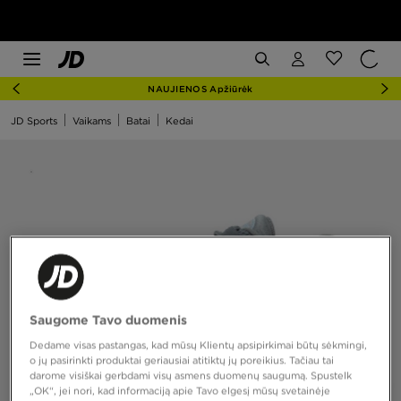
NAUJIENOS Apžiūrėk
JD Sports
Vaikams
Batai
Kedai
Saugome Tavo duomenis
Dedame visas pastangas, kad mūsų Klientų apsipirkimai būtų sėkmingi,
o jų pasirinkti produktai geriausiai atitiktų jų poreikius. Tačiau tai
darome visiškai gerbdami visų asmens duomenų saugumą. Spustelk
„OK“, jei nori, kad informaciją apie Tavo elgesį mūsų svetainėje