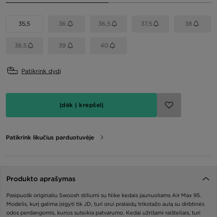
35,5
36
36,5
37,5
38
38,5
39
40
Patikrink dydį
Įdėk į krepšelį
Patikrink likučius parduotuvėje
Produkto aprašymas
Pasipuošk originaliu Swoosh stiliumi su Nike kedais jaunuoliams Air Max 95.
Modelis, kurį galima įsigyti tik JD, turi orui pralaidų trikotažo aulą su dirbtinės
odos perdangomis, kurios suteikia patvarumo. Kedai užrišami raišteliais, turi