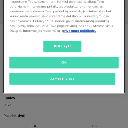
naudotume Tau suasmenintam turiniui parengti, įskaitant Tavo
1/6
poreikiams ir interesams pritaikytas produktų rekomendacijas,
suasmenintą reklamą ir Tavo pasirinktų nuostatų įsiminimą. Gali bet
Nuotraukos
360°
kuriuo metu pakeisti savo sprendimą dėl slapukų ir nustatymuose
pasirinkdamas „Pritaikyti“. Jei nenori gauti suasmenintų produktų
pasiūlymų, pritaikytų prie Tavo pageidavimų, pasirink „Atmesti visus”.
Daugiau informacijos rasite mūsų
privatumo politikoje.
PUIKUS PASIŪLYMAS
ONLY AT JD
Pritaikyti
NIKE AIR MAX 95 BB BG
OK
72,00 €
90,00 €
-20%
(Žemiausia kaina per pastarąsias 30 dienų iki nuolaidos)
Atmesti visus
140,00 €
-49%
(Pradinė kaina)
Spalva
Pilka
Pasirink dydį
EU
US