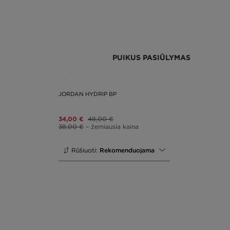
PUIKUS PASIŪLYMAS
JORDAN HYDRIP BP
34,00 €
48,00 €
38,00 €
– žemiausia kaina
Rūšiuoti:
Rekomenduojama