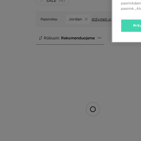
(4)
SALE
pasirinkdam
pasirink „A
Jordan
Pasirinkta:
Atžymėti visus
Prit
Rūšiuoti:
Rekomenduojama