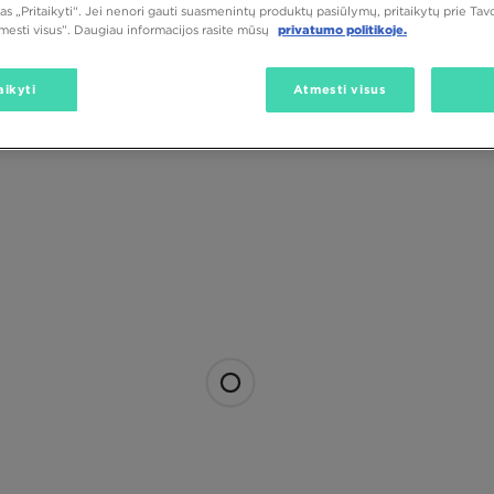
as „Pritaikyti“. Jei nenori gauti suasmenintų produktų pasiūlymų, pritaikytų prie Ta
tmesti visus”. Daugiau informacijos rasite mūsų
privatumo politikoje.
aikyti
Atmesti visus