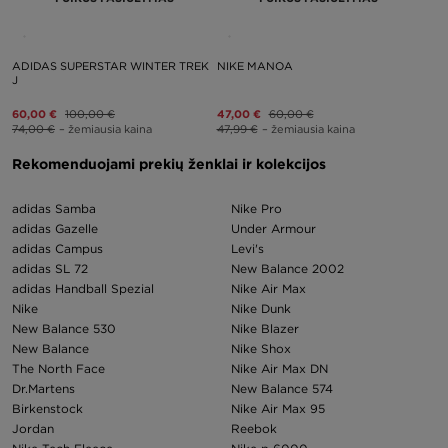
ADIDAS SUPERSTAR WINTER TREK
NIKE MANOA
J
60,00 €
100,00 €
47,00 €
60,00 €
74,00 €
– žemiausia kaina
47,99 €
– žemiausia kaina
Rekomenduojami prekių ženklai ir kolekcijos
adidas Samba
Nike Pro
adidas Gazelle
Under Armour
adidas Campus
Levi's
adidas SL 72
New Balance 2002
adidas Handball Spezial
Nike Air Max
Nike
Nike Dunk
New Balance 530
Nike Blazer
New Balance
Nike Shox
The North Face
Nike Air Max DN
Dr.Martens
New Balance 574
Birkenstock
Nike Air Max 95
Jordan
Reebok