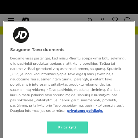
NAUJIENOS Apžiūrėk
JD Sports
Vans Rowley
Saugome Tavo duomenis
Vans Rowley
Dedame visas pastangas, kad mūsų Klientų apsipirkimai būtų sėkmingi,
o jų pasirinkti produktai geriausiai atitiktų jų poreikius. Tačiau tai
0 produktų
darome visiškai gerbdami visų asmens duomenų saugumą. Spustelk
„OK“, jei nori, kad informaciją apie Tavo elgesį mūsų svetainėje
naudotume Tau suasmenintam turiniui parengti, įskaitant Tavo
Rūšiuoti:
Rekomenduojama
Filtruoti
poreikiams ir interesams pritaikytas produktų rekomendacijas,
suasmenintą reklamą ir Tavo pasirinktų nuostatų įsiminimą. Gali bet
kuriuo metu pakeisti savo sprendimą dėl slapukų ir nustatymuose
pasirinkdamas „Pritaikyti“. Jei nenori gauti suasmenintų produktų
pasiūlymų, pritaikytų prie Tavo pageidavimų, pasirink „Atmesti visus”.
Daugiau informacijos rasite mūsų
privatumo politikoje.
Pritaikyti
Nėra produktų, kuriuos būtų galima parodyti