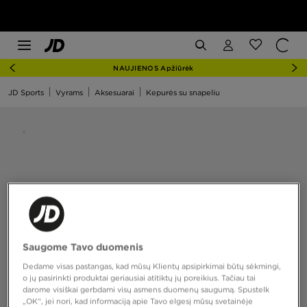
NAUJIENOS Apžiūrėk
JD Sports
Vyrams
Aksesuarai
Kepurės su snapeliu
Saugome Tavo duomenis
Dedame visas pastangas, kad mūsų Klientų apsipirkimai būtų sėkmingi,
o jų pasirinkti produktai geriausiai atitiktų jų poreikius. Tačiau tai
darome visiškai gerbdami visų asmens duomenų saugumą. Spustelk
„OK“, jei nori, kad informaciją apie Tavo elgesį mūsų svetainėje