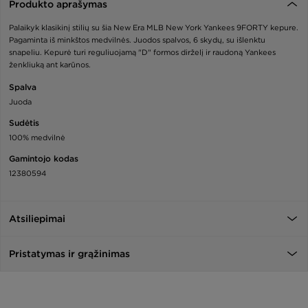
Produkto aprašymas
Palaikyk klasikinį stilių su šia New Era MLB New York Yankees 9FORTY kepure.
Pagaminta iš minkštos medvilnės. Juodos spalvos, 6 skydų, su išlenktu
snapeliu. Kepurė turi reguliuojamą "D" formos dirželį ir raudoną Yankees
ženkliuką ant karūnos.
Spalva
Juoda
Sudėtis
100% medvilnė
Gamintojo kodas
12380594
Atsiliepimai
Pristatymas ir grąžinimas