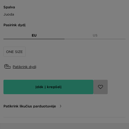
Spalva
Juoda
Pasirink dydį
EU
US
ONE SIZE
Patikrink dydį
Įdėk į krepšelį
Patikrink likučius parduotuvėje