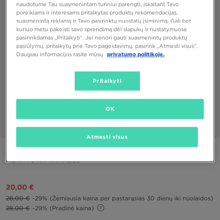
naudotume Tau suasmenintam turiniui parengti, įskaitant Tavo
poreikiams ir interesams pritaikytas produktų rekomendacijas,
suasmenintą reklamą ir Tavo pasirinktų nuostatų įsiminimą. Gali bet
kuriuo metu pakeisti savo sprendimą dėl slapukų ir nustatymuose
pasirinkdamas „Pritaikyti“. Jei nenori gauti suasmenintų produktų
pasiūlymų, pritaikytų prie Tavo pageidavimų, pasirink „Atmesti visus”.
Daugiau informacijos rasite mūsų
privatumo politikoje.
Pritaikyti
OK
1/5
Atmesti visus
NEW ERA KEPURĖ MLB 9FORTY NEW YORK YANKEES
NEW YORK YANKEES
20,00 €
28,00 €
-29%
(Žemiausia kaina per pastarąsias 30 dienų iki nuolaidos)
28,00 €
-29%
(Pradinė kaina)