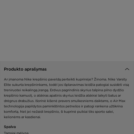
Produkto aprašymas
Ar įmanoma Nike krepšinio paveldą perteikti kuprinėje? Žinoma. Nike Varsity
Elite sukurta krepšininkams, todėl jos išplanavimas leidžia patogiai susidėti visą
treniruotei reikalingą įrangą. Erdvus pagrindinis skyrius talpina pilno dydžio
krepšinio kamuolį, o atskiras apatinis skyrius leidžia atskirai laikyti batus ar
drėgnus drabužius. Išorinė kišenė pravers smulkesniems daiktams, o Air Max
technologija papildytos paminkštintos petnešos ir patogi rankena užtikrina
komfortą. Net jei nežaidi krepšinio, ši kuprinė puikiai tiks sporto salei,
kelionėms ar kasdienai.
Spalva
Tamsiai mėlyna