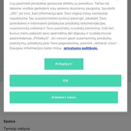
o jų pasirinkti produktai geriausiai atitiktų jų poreikius. Tačiau tai
darome visiškai gerbdami visų asmens duomenų saugumą. Spustelk
„OK“, jei nori, kad informaciją apie Tavo elgesį mūsų svetainėje
naudotume Tau suasmenintam turiniui parengti, įskaitant Tavo
poreikiams ir interesams pritaikytas produktų rekomendacijas,
suasmenintą reklamą ir Tavo pasirinktų nuostatų įsiminimą. Gali bet
kuriuo metu pakeisti savo sprendimą dėl slapukų ir nustatymuose
pasirinkdamas „Pritaikyti“. Jei nenori gauti suasmenintų produktų
pasiūlymų, pritaikytų prie Tavo pageidavimų, pasirink „Atmesti visus”.
Daugiau informacijos rasite mūsų
privatumo politikoje.
Pritaikyti
1/4
OK
NIKE KUPRINĖ NK VARSITY ELITE BKPK
Atmesti visus
80,00 €
Spalva
Tamsiai mėlyna