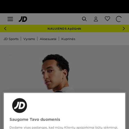
NAUJIENOS Apžiūrėk
JD Sports
Vyrams
Aksesuarai
Kuprinės
Saugome Tavo duomenis
Dedame visas pastangas, kad mūsų Klientų apsipirkimai būtų sėkmingi,