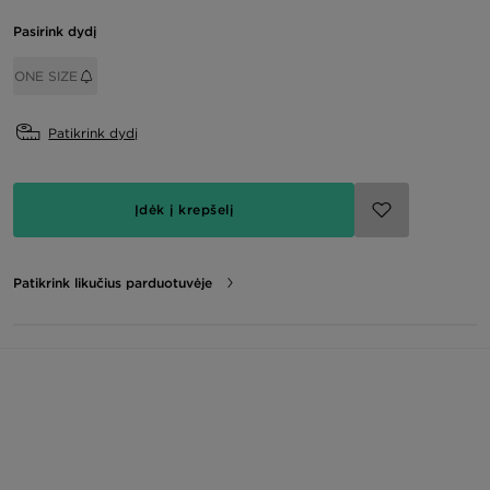
Pasirink dydį
ONE SIZE
Patikrink dydį
Įdėk į krepšelį
Patikrink likučius parduotuvėje