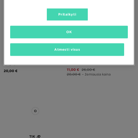
Pritaikyti
OK
TIK
TIK
Atmesti visus
HOODRICH KEPURĖ ŽIEMINĖ CORE
HOODRICH KEPURĖ CORE BEANIE
BEANIE
11,00 €
26,00 €
20,00 €
20,00 €
– žemiausia kaina
TIK