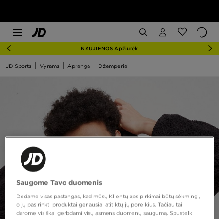
NAUJIENOS Apžiūrėk
JD Sports
Vyrams
Apranga
Džemperiai
Saugome Tavo duomenis
Dedame visas pastangas, kad mūsų Klientų apsipirkimai būtų sėkmingi,
o jų pasirinkti produktai geriausiai atitiktų jų poreikius. Tačiau tai
darome visiškai gerbdami visų asmens duomenų saugumą. Spustelk