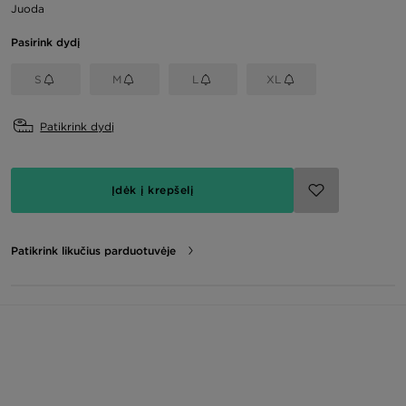
Juoda
Pasirink dydį
S
M
L
XL
Patikrink dydį
Įdėk į krepšelį
Patikrink likučius parduotuvėje