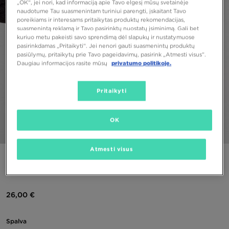
„OK“, jei nori, kad informaciją apie Tavo elgesį mūsų svetainėje
naudotume Tau suasmenintam turiniui parengti, įskaitant Tavo
poreikiams ir interesams pritaikytas produktų rekomendacijas,
suasmenintą reklamą ir Tavo pasirinktų nuostatų įsiminimą. Gali bet
kuriuo metu pakeisti savo sprendimą dėl slapukų ir nustatymuose
pasirinkdamas „Pritaikyti“. Jei nenori gauti suasmenintų produktų
pasiūlymų, pritaikytų prie Tavo pageidavimų, pasirink „Atmesti visus”.
Daugiau informacijos rasite mūsų
privatumo politikoje.
Pritaikyti
OK
1/4
Atmesti visus
CHAMPION DŽEMPERIS SU GOBTUVU HOODED
MARŠKINĖLIAI
26,00 €
Spalva