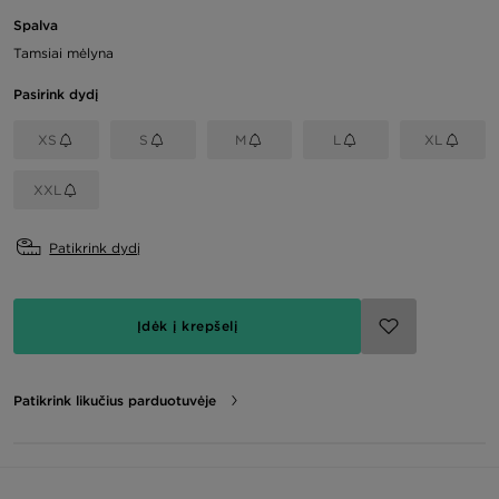
Spalva
Tamsiai mėlyna
Pasirink dydį
XS
S
M
L
XL
XXL
Patikrink dydį
Įdėk į krepšelį
Patikrink likučius parduotuvėje