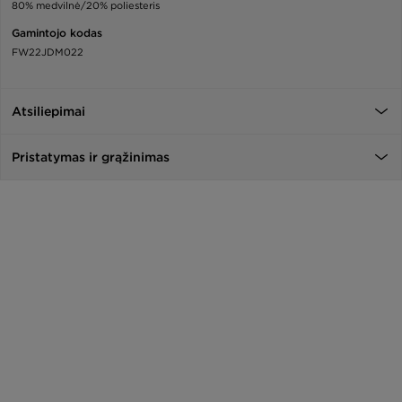
80% medvilnė/20% poliesteris
Gamintojo kodas
FW22JDM022
Atsiliepimai
Pristatymas ir grąžinimas