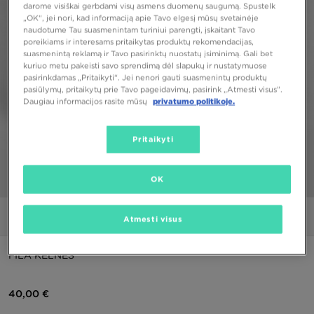
darome visiškai gerbdami visų asmens duomenų saugumą. Spustelk
„OK“, jei nori, kad informaciją apie Tavo elgesį mūsų svetainėje
naudotume Tau suasmenintam turiniui parengti, įskaitant Tavo
poreikiams ir interesams pritaikytas produktų rekomendacijas,
suasmenintą reklamą ir Tavo pasirinktų nuostatų įsiminimą. Gali bet
kuriuo metu pakeisti savo sprendimą dėl slapukų ir nustatymuose
pasirinkdamas „Pritaikyti“. Jei nenori gauti suasmenintų produktų
pasiūlymų, pritaikytų prie Tavo pageidavimų, pasirink „Atmesti visus”.
Daugiau informacijos rasite mūsų
privatumo politikoje.
Pritaikyti
OK
1/4
Nuotraukos
Video
Atmesti visus
FILA KELNĖS
40,00 €