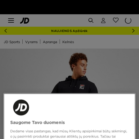
NAUJIENOS Apžiūrėk
JD Sports
Vyrams
Apranga
Kelnės
Saugome Tavo duomenis
Dedame visas pastangas, kad mūsų Klientų apsipirkimai būtų sėkmingi,
o jų pasirinkti produktai geriausiai atitiktų jų poreikius. Tačiau tai