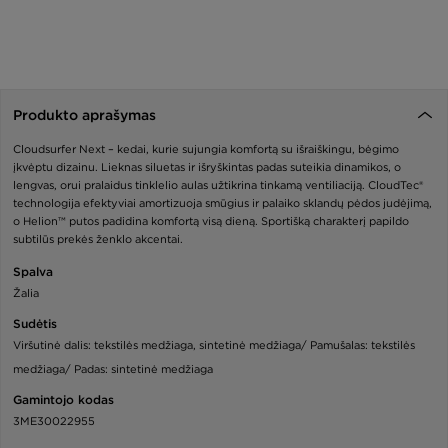
Produkto aprašymas
Cloudsurfer Next – kedai, kurie sujungia komfortą su išraiškingu, bėgimo
įkvėptu dizainu. Lieknas siluetas ir išryškintas padas suteikia dinamikos, o
lengvas, orui pralaidus tinklelio aulas užtikrina tinkamą ventiliaciją. CloudTec®
technologija efektyviai amortizuoja smūgius ir palaiko sklandų pėdos judėjimą,
o Helion™ putos padidina komfortą visą dieną. Sportišką charakterį papildo
subtilūs prekės ženklo akcentai.
Spalva
Žalia
Sudėtis
Viršutinė dalis: tekstilės medžiaga, sintetinė medžiaga/ Pamušalas: tekstilės
medžiaga/ Padas: sintetinė medžiaga
Gamintojo kodas
3ME30022955