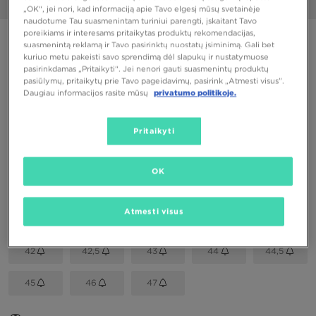
1/6
„OK“, jei nori, kad informaciją apie Tavo elgesį mūsų svetainėje
naudotume Tau suasmenintam turiniui parengti, įskaitant Tavo
poreikiams ir interesams pritaikytas produktų rekomendacijas,
PUIKUS PASIŪLYMAS
suasmenintą reklamą ir Tavo pasirinktų nuostatų įsiminimą. Gali bet
kuriuo metu pakeisti savo sprendimą dėl slapukų ir nustatymuose
ON CLOUDSURFER NEXT
pasirinkdamas „Pritaikyti“. Jei nenori gauti suasmenintų produktų
pasiūlymų, pritaikytų prie Tavo pageidavimų, pasirink „Atmesti visus”.
Daugiau informacijos rasite mūsų
privatumo politikoje.
90,00 €
Pritaikyti
Spalvos
OK
Pasirink dydį
EU
US
Atmesti visus
42
42,5
43
44
44,5
45
46
47