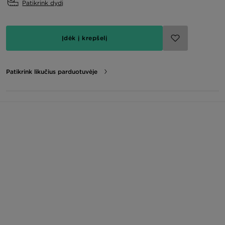
Patikrink dydį
Įdėk į krepšelį
Patikrink likučius parduotuvėje