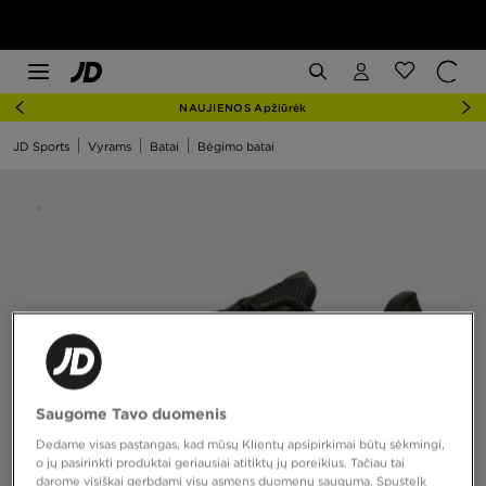
NAUJIENOS Apžiūrėk
JD Sports
Vyrams
Batai
Bėgimo batai
Saugome Tavo duomenis
Dedame visas pastangas, kad mūsų Klientų apsipirkimai būtų sėkmingi,
o jų pasirinkti produktai geriausiai atitiktų jų poreikius. Tačiau tai
darome visiškai gerbdami visų asmens duomenų saugumą. Spustelk