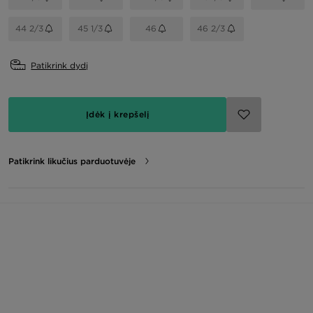
44 2/3
45 1/3
46
46 2/3
Patikrink dydį
Įdėk į krepšelį
Patikrink likučius parduotuvėje