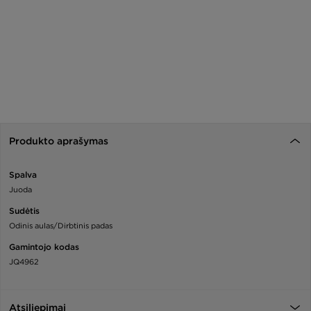
Produkto aprašymas
Spalva
Juoda
Sudėtis
Odinis aulas/Dirbtinis padas
Gamintojo kodas
JQ4962
Atsiliepimai