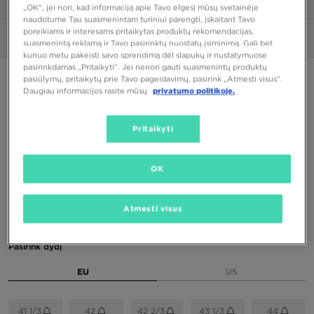
1/6
„OK“, jei nori, kad informaciją apie Tavo elgesį mūsų svetainėje
naudotume Tau suasmenintam turiniui parengti, įskaitant Tavo
poreikiams ir interesams pritaikytas produktų rekomendacijas,
Nuotraukos
360°
suasmenintą reklamą ir Tavo pasirinktų nuostatų įsiminimą. Gali bet
kuriuo metu pakeisti savo sprendimą dėl slapukų ir nustatymuose
pasirinkdamas „Pritaikyti“. Jei nenori gauti suasmenintų produktų
PUIKUS PASIŪLYMAS
pasiūlymų, pritaikytų prie Tavo pageidavimų, pasirink „Atmesti visus”.
Daugiau informacijos rasite mūsų
privatumo politikoje.
ONLY AT JD
ADIDAS CAMPUS 00S
Pritaikyti
66,00 €
OK
Spalvos
Atmesti visus
Pasirink dydį
EU
US
41 1/3
42
42 2/3
43 1/3
44