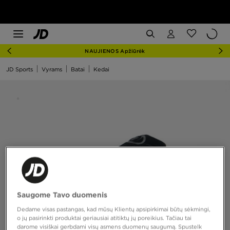
NAUJIENOS Apžiūrėk
JD Sports
Vyrams
Batai
Kedai
Saugome Tavo duomenis
Dedame visas pastangas, kad mūsų Klientų apsipirkimai būtų sėkmingi,
o jų pasirinkti produktai geriausiai atitiktų jų poreikius. Tačiau tai
darome visiškai gerbdami visų asmens duomenų saugumą. Spustelk