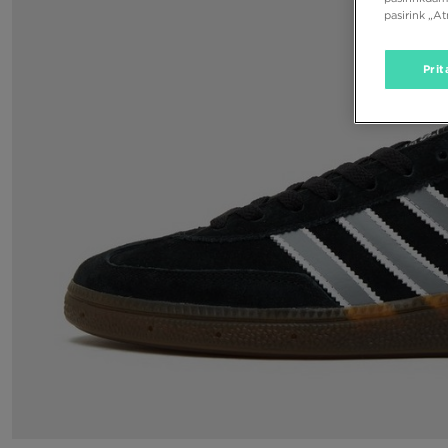
pasirink „A
Prit