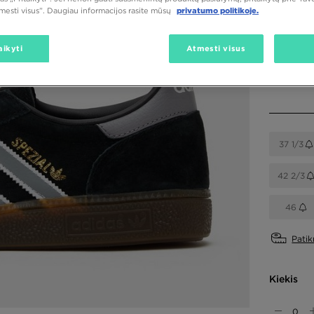
tmesti visus”. Daugiau informacijos rasite mūsų
privatumo politikoje.
Spalva
Juoda
aikyti
Atmesti visus
Pasirink 
37 1/3
42 2/3
46
Patik
Kiekis