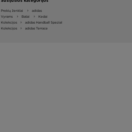
Susijusios kategorijos
Prekių ženklai
adidas
Vyrams
Batai
Kedai
Kolekcijos
adidas Handball Spezial
Kolekcijos
adidas Terrace