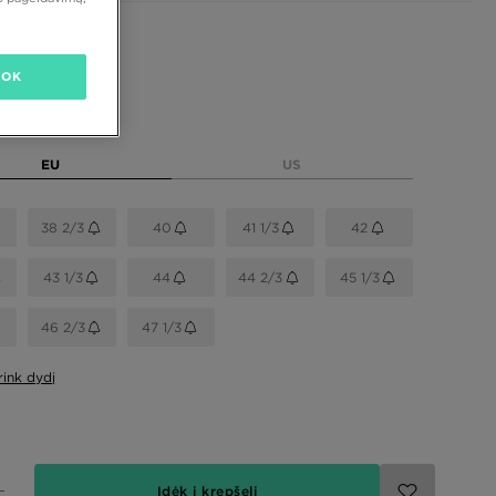
OK
dydį
EU
US
38 2/3
40
41 1/3
42
43 1/3
44
44 2/3
45 1/3
46 2/3
47 1/3
rink dydį
Įdėk į krepšelį