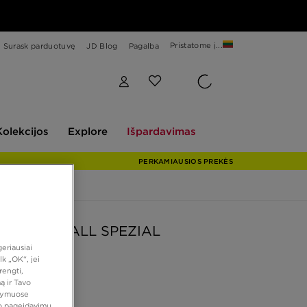
Pristatome į...
Surask parduotuvę
JD Blog
Pagalba
Explore
Išpardavimas
Kolekcijos
Explore
Išpardavimas
PERKAMIAUSIOS PREKĖS
AS HANDBALL SPEZIAL
eriausiai
k „OK“, jei
rengti,
 €
ą ir Tavo
atymuose
vo pageidavimų,