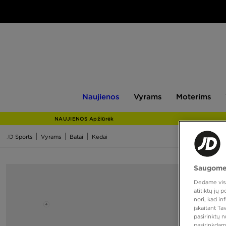
Naujienos
Vyrams
Moterims
V
Naujienos
Vyrams
Moterims
NAUJIENOS Apžiūrėk
JD Sports
Vyrams
Batai
Kedai
Saugome
Dedame visas
atitiktų jų
nori, kad i
įskaitant T
pasirinktų 
pasirinkdam