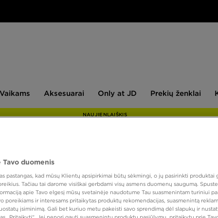
aikams
Aksesuarai
Only
Prekių
Vaikams
Aksesuarai
Only at JD
Prekių ženklai
at
ženklai
JD
NAUJIENLAIŠKIS
 Tavo duomenis
ADID
 pastangas, kad mūsų Klientų apsipirkimai būtų sėkmingi, o jų pasirinkti produktai g
 poreikius. Tačiau tai darome visiškai gerbdami visų asmens duomenų saugumą. Spustel
nformaciją apie Tavo elgesį mūsų svetainėje naudotume Tau suasmenintam turiniui pa
46,00
avo poreikiams ir interesams pritaikytas produktų rekomendacijas, suasmenintą reklam
nuostatų įsiminimą. Gali bet kuriuo metu pakeisti savo sprendimą dėl slapukų ir nust
as „Pritaikyti“. Jei nenori gauti suasmenintų produktų pasiūlymų, pritaikytų prie Ta