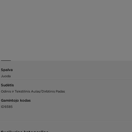
Spalva
Juoda
Sudėtis
Odinis ir Tekstilinis Aulas/Dirbtinis Padas
Gamintojo kodas
ID9385