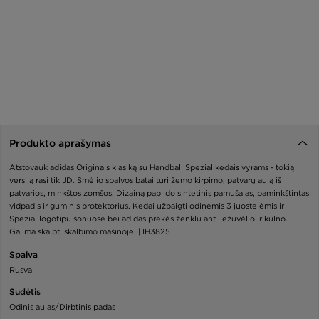
Produkto aprašymas
Atstovauk adidas Originals klasiką su Handball Spezial kedais vyrams - tokią
versiją rasi tik JD. Smėlio spalvos batai turi žemo kirpimo, patvarų aulą iš
patvarios, minkštos zomšos. Dizainą papildo sintetinis pamušalas, paminkštintas
vidpadis ir guminis protektorius. Kedai užbaigti odinėmis 3 juostelėmis ir
Spezial logotipu šonuose bei adidas prekės ženklu ant liežuvėlio ir kulno.
Galima skalbti skalbimo mašinoje. | IH3825
Spalva
Rusva
Sudėtis
Odinis aulas/Dirbtinis padas