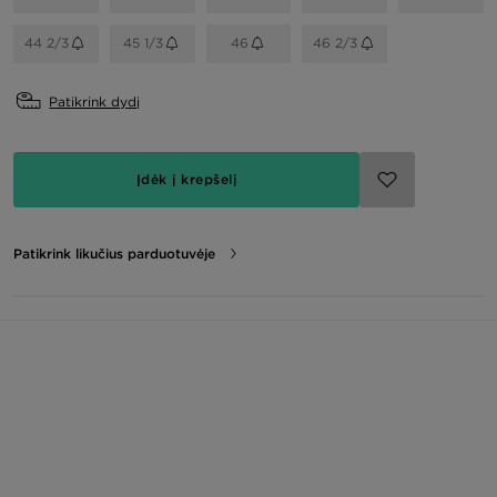
44 2/3
45 1/3
46
46 2/3
Patikrink dydį
Įdėk į krepšelį
Patikrink likučius parduotuvėje