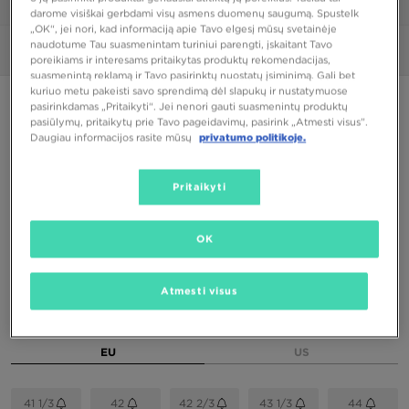
1/6
darome visiškai gerbdami visų asmens duomenų saugumą. Spustelk
„OK“, jei nori, kad informaciją apie Tavo elgesį mūsų svetainėje
naudotume Tau suasmenintam turiniui parengti, įskaitant Tavo
Nuotraukos
360°
poreikiams ir interesams pritaikytas produktų rekomendacijas,
suasmenintą reklamą ir Tavo pasirinktų nuostatų įsiminimą. Gali bet
kuriuo metu pakeisti savo sprendimą dėl slapukų ir nustatymuose
PUIKUS PASIŪLYMAS
pasirinkdamas „Pritaikyti“. Jei nenori gauti suasmenintų produktų
pasiūlymų, pritaikytų prie Tavo pageidavimų, pasirink „Atmesti visus”.
ONLY AT JD
Daugiau informacijos rasite mūsų
privatumo politikoje.
ADIDAS HANDBALL SPEZIAL
Pritaikyti
76,00 €
OK
Spalva
Rusva
Atmesti visus
Pasirink dydį
EU
US
41 1/3
42
42 2/3
43 1/3
44