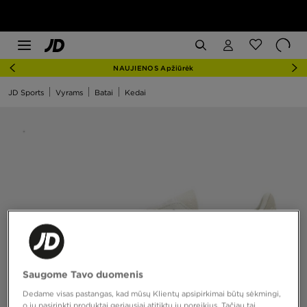
NAUJIENOS Apžiūrėk
JD Sports
Vyrams
Batai
Kedai
Saugome Tavo duomenis
Dedame visas pastangas, kad mūsų Klientų apsipirkimai būtų sėkmingi,
o jų pasirinkti produktai geriausiai atitiktų jų poreikius. Tačiau tai