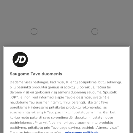
Saugome Tavo duomenis
NIKE AIR FORCE 1 '07 LE
NIKE AIR FORCE 1 07' TECH ESS
Dedame visas pastangas, kad mūsų Klientų apsipirkimai būtų sėkmingi,
o jų pasirinkti produktai geriausiai atitiktų jų poreikius. Tačiau tai
120,00 €
120,00 €
darome visiškai gerbdami visų asmens duomenų saugumą. Spustelk
„OK“, jei nori, kad informaciją apie Tavo elgesį mūsų svetainėje
naudotume Tau suasmenintam turiniui parengti, įskaitant Tavo
poreikiams ir interesams pritaikytas produktų rekomendacijas,
suasmenintą reklamą ir Tavo pasirinktų nuostatų įsiminimą. Gali bet
kuriuo metu pakeisti savo sprendimą dėl slapukų ir nustatymuose
pasirinkdamas „Pritaikyti“. Jei nenori gauti suasmenintų produktų
pasiūlymų, pritaikytų prie Tavo pageidavimų, pasirink „Atmesti visus”.
Daugiau informacijos rasite mūsų
privatumo politikoje.