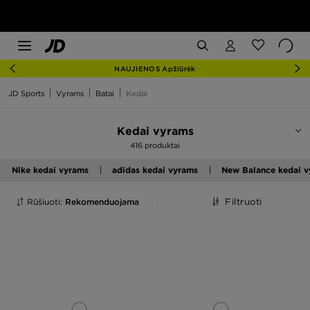
NAUJIENOS Apžiūrėk
JD Sports
Vyrams
Batai
Kedai
Kedai vyrams
416 produktai
Nike kedai vyrams
adidas kedai vyrams
New Balance kedai 
Rūšiuoti:
Rekomenduojama
Filtruoti