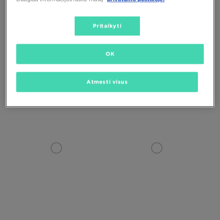
Pritaikyti
TIK
OK
NIKE AIR FORCE 1 '07 LV8
NIKE P-6000
Atmesti visus
130,00 €
120,00 €