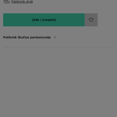
Patikrink dydį
Įdėk į krepšelį
Patikrink likučius parduotuvėje