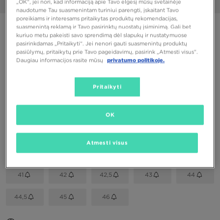
„OK“, jei nori, kad informaciją apie Tavo elgesį mūsų svetainėje
1/6
naudotume Tau suasmenintam turiniui parengti, įskaitant Tavo
poreikiams ir interesams pritaikytas produktų rekomendacijas,
PUIKUS PASIŪLYMAS
suasmenintą reklamą ir Tavo pasirinktų nuostatų įsiminimą. Gali bet
kuriuo metu pakeisti savo sprendimą dėl slapukų ir nustatymuose
pasirinkdamas „Pritaikyti“. Jei nenori gauti suasmenintų produktų
JORDAN AIR 4 RM
pasiūlymų, pritaikytų prie Tavo pageidavimų, pasirink „Atmesti visus”.
Daugiau informacijos rasite mūsų
privatumo politikoje.
68,00 €
Pritaikyti
Spalvos
OK
Pasirink dydį
Atmesti visus
EU
US
41
42
42,5
43
44
44,5
45
46