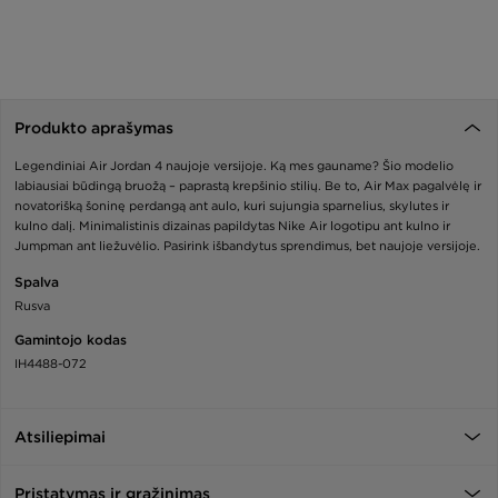
Produkto aprašymas
Legendiniai Air Jordan 4 naujoje versijoje. Ką mes gauname? Šio modelio
labiausiai būdingą bruožą – paprastą krepšinio stilių. Be to, Air Max pagalvėlę ir
novatorišką šoninę perdangą ant aulo, kuri sujungia sparnelius, skylutes ir
kulno dalį. Minimalistinis dizainas papildytas Nike Air logotipu ant kulno ir
Jumpman ant liežuvėlio. Pasirink išbandytus sprendimus, bet naujoje versijoje.
Spalva
Rusva
Gamintojo kodas
IH4488-072
Atsiliepimai
Pristatymas ir grąžinimas