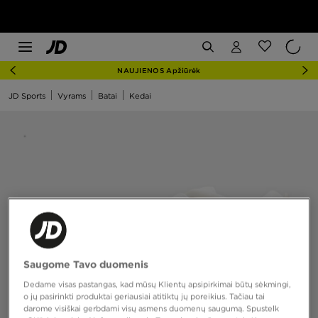
NAUJIENOS Apžiūrėk
JD Sports
Vyrams
Batai
Kedai
Saugome Tavo duomenis
Dedame visas pastangas, kad mūsų Klientų apsipirkimai būtų sėkmingi,
o jų pasirinkti produktai geriausiai atitiktų jų poreikius. Tačiau tai
darome visiškai gerbdami visų asmens duomenų saugumą. Spustelk