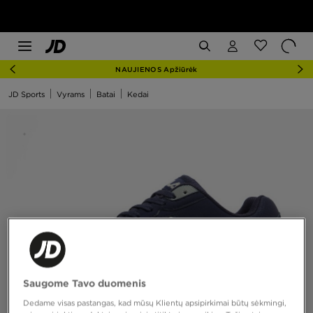
NAUJIENOS Apžiūrėk
JD Sports
Vyrams
Batai
Kedai
Saugome Tavo duomenis
Dedame visas pastangas, kad mūsų Klientų apsipirkimai būtų sėkmingi,