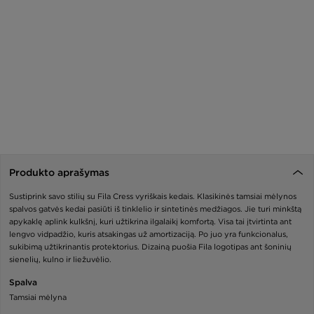
Produkto aprašymas
Sustiprink savo stilių su Fila Cress vyriškais kedais. Klasikinės tamsiai mėlynos
spalvos gatvės kedai pasiūti iš tinklelio ir sintetinės medžiagos. Jie turi minkštą
apykaklę aplink kulkšnį, kuri užtikrina ilgalaikį komfortą. Visa tai įtvirtinta ant
lengvo vidpadžio, kuris atsakingas už amortizaciją. Po juo yra funkcionalus,
sukibimą užtikrinantis protektorius. Dizainą puošia Fila logotipas ant šoninių
sienelių, kulno ir liežuvėlio.
Spalva
Tamsiai mėlyna