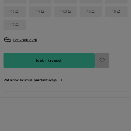
43
44
44,5
45
46
47
Patikrink dydį
Įdėk į krepšelį
Patikrink likučius parduotuvėje