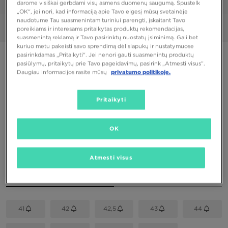
darome visiškai gerbdami visų asmens duomenų saugumą. Spustelk
1/6
„OK“, jei nori, kad informaciją apie Tavo elgesį mūsų svetainėje
naudotume Tau suasmenintam turiniui parengti, įskaitant Tavo
Nuotraukos
360°
poreikiams ir interesams pritaikytas produktų rekomendacijas,
suasmenintą reklamą ir Tavo pasirinktų nuostatų įsiminimą. Gali bet
kuriuo metu pakeisti savo sprendimą dėl slapukų ir nustatymuose
pasirinkdamas „Pritaikyti“. Jei nenori gauti suasmenintų produktų
PUIKUS PASIŪLYMAS
pasiūlymų, pritaikytų prie Tavo pageidavimų, pasirink „Atmesti visus”.
Daugiau informacijos rasite mūsų
privatumo politikoje.
NIKE AIR FLIGHT LITE MID
Pritaikyti
99,00 €
OK
Spalva
Balta
Atmesti visus
Pasirink dydį
EU
US
41
42
42,5
43
44