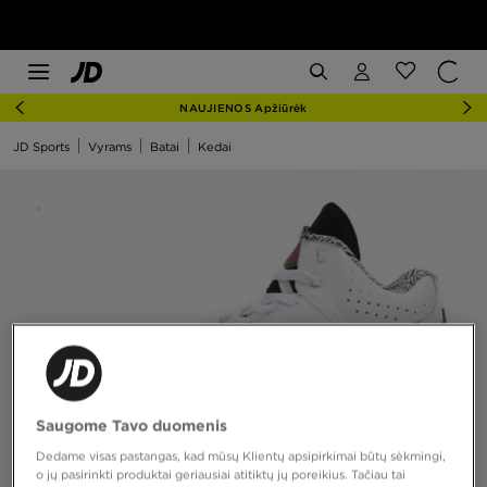
NAUJIENOS Apžiūrėk
JD Sports
Vyrams
Batai
Kedai
Saugome Tavo duomenis
Dedame visas pastangas, kad mūsų Klientų apsipirkimai būtų sėkmingi,
o jų pasirinkti produktai geriausiai atitiktų jų poreikius. Tačiau tai