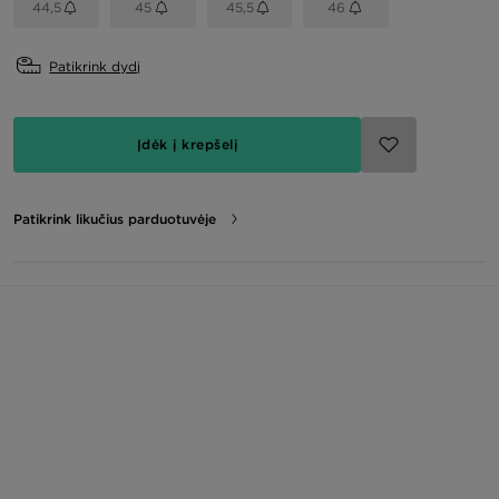
44,5
45
45,5
46
Patikrink dydį
Įdėk į krepšelį
Patikrink likučius parduotuvėje