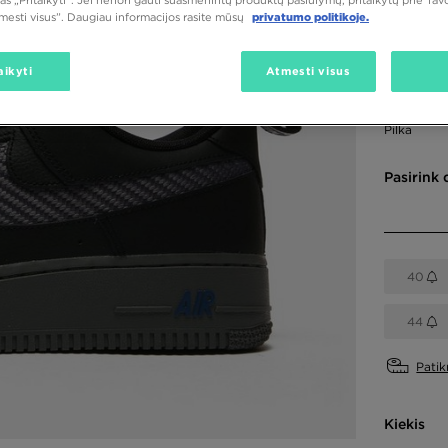
tmesti visus”. Daugiau informacijos rasite mūsų
privatumo politikoje.
56,00
aikyti
Atmesti visus
Spalva
Pilka
Pasirink 
40
44
Patik
Kiekis