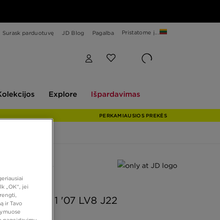
Pristatome į...
Surask parduotuvę
JD Blog
Pagalba
Explore
Išpardavimas
Kolekcijos
Explore
Išpardavimas
PERKAMIAUSIOS PREKĖS
 PASIŪLYMAS
eriausiai
 JD
k „OK“, jei
rengti,
AIR FORCE 1 '07 LV8 J22
ą ir Tavo
atymuose
vo pageidavimų,