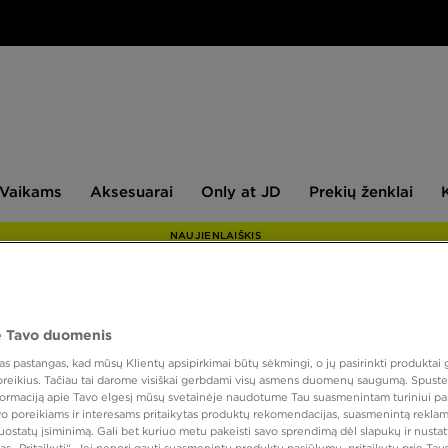
aikams
Aksesuarai
Only
Prekių
Vaikams
Aksesuarai
Only at JD
Prekių ženklai
at
ženklai
JD
NAUJIENLAIŠKIS
 Tavo duomenis
PUIKUS
 pastangas, kad mūsų Klientų apsipirkimai būtų sėkmingi, o jų pasirinkti produktai g
ONLY AT
 poreikius. Tačiau tai darome visiškai gerbdami visų asmens duomenų saugumą. Spustel
nformaciją apie Tavo elgesį mūsų svetainėje naudotume Tau suasmenintam turiniui pa
NIKE 
avo poreikiams ir interesams pritaikytas produktų rekomendacijas, suasmenintą reklam
nuostatų įsiminimą. Gali bet kuriuo metu pakeisti savo sprendimą dėl slapukų ir nust
as „Pritaikyti“. Jei nenori gauti suasmenintų produktų pasiūlymų, pritaikytų prie Ta