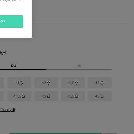
 €
OK
dydį
EU
US
41
42
42,5
43
44,5
45
45,5
46
rink dydį