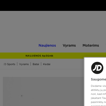
Naujienos
Vyrams
Moterims
V
Naujienos
Vyrams
Moterims
NAUJIENOS Apžiūrėk
JD Sports
Vyrams
Batai
Kedai
Saugome
Dedame visas
atitiktų jų
nori, kad i
įskaitant T
pasirinktų 
pasirinkdam