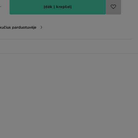
Įdėk į krepšelį
likučius parduotuvėje