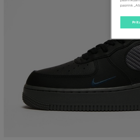
pasirink „A
Prit