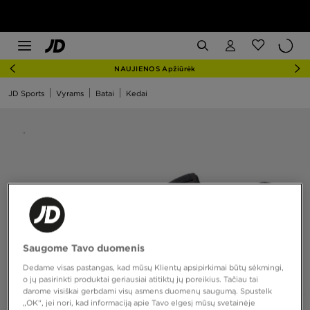
NAUJIENOS Apžiūrėk
JD Sports
Vyrams
Batai
Kedai
Saugome Tavo duomenis
Dedame visas pastangas, kad mūsų Klientų apsipirkimai būtų sėkmingi,
o jų pasirinkti produktai geriausiai atitiktų jų poreikius. Tačiau tai
darome visiškai gerbdami visų asmens duomenų saugumą. Spustelk
„OK“, jei nori, kad informaciją apie Tavo elgesį mūsų svetainėje