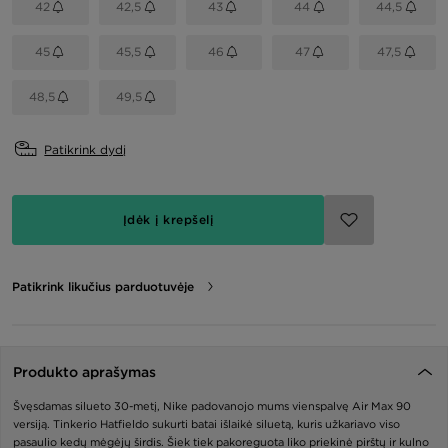
42
42,5
43
44
44,5
45
45,5
46
47
47,5
48,5
49,5
Patikrink dydį
Įdėk į krepšelį
Patikrink likučius parduotuvėje
Produkto aprašymas
Švęsdamas silueto 30-metį, Nike padovanojo mums vienspalvę Air Max 90
versiją. Tinkerio Hatfieldo sukurti batai išlaikė siluetą, kuris užkariavo viso
pasaulio kedų mėgėjų širdis. Šiek tiek pakoreguota liko priekinė pirštų ir kulno