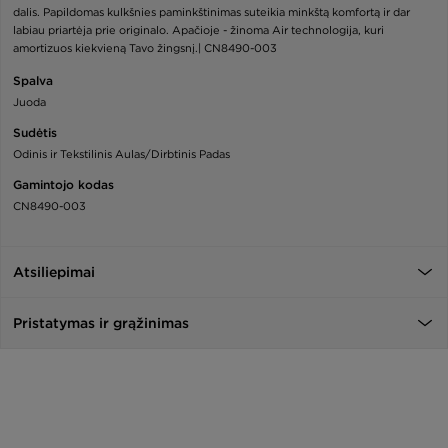
dalis. Papildomas kulkšnies paminkštinimas suteikia minkštą komfortą ir dar
labiau priartėja prie originalo. Apačioje - žinoma Air technologija, kuri
amortizuos kiekvieną Tavo žingsnį.| CN8490-003
Spalva
Juoda
Sudėtis
Odinis ir Tekstilinis Aulas/Dirbtinis Padas
Gamintojo kodas
CN8490-003
Atsiliepimai
Pristatymas ir grąžinimas