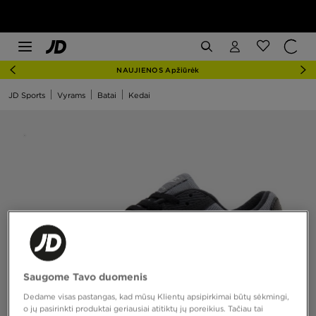
NAUJIENOS Apžiūrėk
JD Sports
Vyrams
Batai
Kedai
Saugome Tavo duomenis
Dedame visas pastangas, kad mūsų Klientų apsipirkimai būtų sėkmingi,
o jų pasirinkti produktai geriausiai atitiktų jų poreikius. Tačiau tai