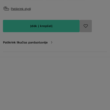
Patikrink dydį
Įdėk į krepšelį
Patikrink likučius parduotuvėje