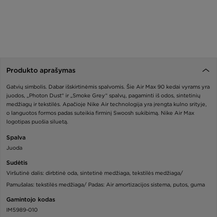
Produkto aprašymas
Gatvių simbolis. Dabar išskirtinėmis spalvomis. Šie Air Max 90 kedai vyrams yra
juodos, „Photon Dust“ ir „Smoke Grey“ spalvų, pagaminti iš odos, sintetinių
medžiagų ir tekstilės. Apačioje Nike Air technologija yra įrengta kulno srityje,
o languotos formos padas suteikia firminį Swoosh sukibimą. Nike Air Max
logotipas puošia siluetą.
Spalva
Juoda
Sudėtis
Viršutinė dalis: dirbtinė oda, sintetinė medžiaga, tekstilės medžiaga/
Pamušalas: tekstilės medžiaga/ Padas: Air amortizacijos sistema, putos, guma
Gamintojo kodas
IM5989-010