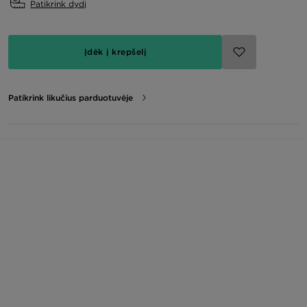
Patikrink dydį
Įdėk į krepšelį
Patikrink likučius parduotuvėje