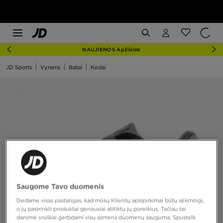
NAUJIENOS Apžiūrėk
JD Sports
Vyrams
Batai
Kedai
Saugome Tavo duomenis
Dedame visas pastangas, kad mūsų Klientų apsipirkimai būtų sėkmingi,
o jų pasirinkti produktai geriausiai atitiktų jų poreikius. Tačiau tai
darome visiškai gerbdami visų asmens duomenų saugumą. Spustelk