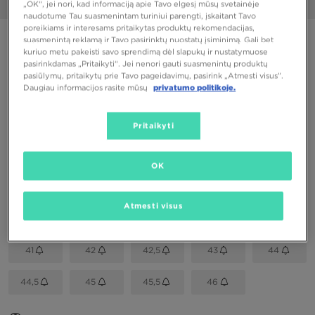
„OK“, jei nori, kad informaciją apie Tavo elgesį mūsų svetainėje
1/6
naudotume Tau suasmenintam turiniui parengti, įskaitant Tavo
poreikiams ir interesams pritaikytas produktų rekomendacijas,
PUIKUS PASIŪLYMAS
suasmenintą reklamą ir Tavo pasirinktų nuostatų įsiminimą. Gali bet
kuriuo metu pakeisti savo sprendimą dėl slapukų ir nustatymuose
pasirinkdamas „Pritaikyti“. Jei nenori gauti suasmenintų produktų
NIKE AIR MAX 90
pasiūlymų, pritaikytų prie Tavo pageidavimų, pasirink „Atmesti visus”.
Daugiau informacijos rasite mūsų
privatumo politikoje.
100,00 €
Pritaikyti
Spalvos
OK
Pasirink dydį
Atmesti visus
EU
US
41
42
42,5
43
44
44,5
45
45,5
46