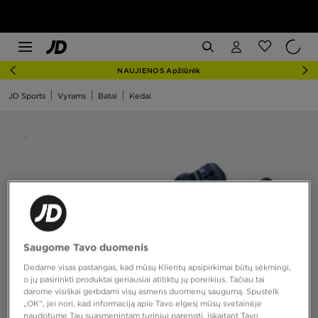
NAUJIENOS Apžiūrėk
JD Sports
Vyrams
Batai
Kedai
Saugome Tavo duomenis
Dedame visas pastangas, kad mūsų Klientų apsipirkimai būtų sėkmingi,
o jų pasirinkti produktai geriausiai atitiktų jų poreikius. Tačiau tai
darome visiškai gerbdami visų asmens duomenų saugumą. Spustelk
„OK“, jei nori, kad informaciją apie Tavo elgesį mūsų svetainėje
naudotume Tau suasmenintam turiniui parengti, įskaitant Tavo