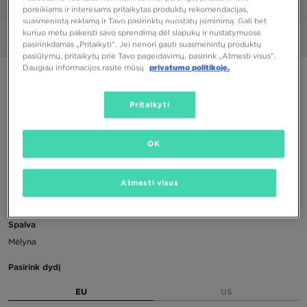
1/6
poreikiams ir interesams pritaikytas produktų rekomendacijas,
suasmenintą reklamą ir Tavo pasirinktų nuostatų įsiminimą. Gali bet
kuriuo metu pakeisti savo sprendimą dėl slapukų ir nustatymuose
Nuotraukos
360°
pasirinkdamas „Pritaikyti“. Jei nenori gauti suasmenintų produktų
pasiūlymų, pritaikytų prie Tavo pageidavimų, pasirink „Atmesti visus”.
Daugiau informacijos rasite mūsų
privatumo politikoje.
PUIKUS PASIŪLYMAS
ONLY AT JD
Pritaikyti
NIKE AIR MAX 95
OK
100,00 €
124,00 €
-19%
(Žemiausia kaina per pastarąsias 30 dienų iki nuolaidos)
Atmesti visus
190,00 €
-47%
(Pradinė kaina)
Spalva
Mėlyna
Pasirink dydį
EU
US