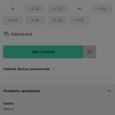
41
42
42,5
43
44
44,5
45
45,5
46
Patikrink dydį
Įdėk į krepšelį
Patikrink likučius parduotuvėje
Produkto aprašymas
Spalva
Mėlyna