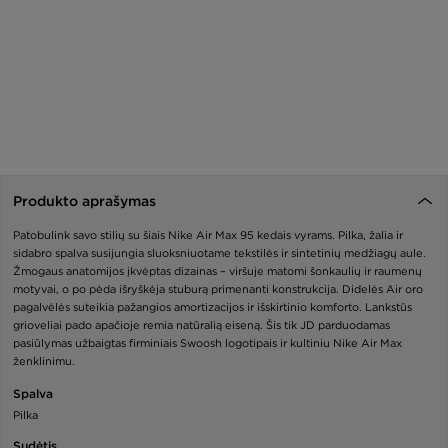
Produkto aprašymas
Patobulink savo stilių su šiais Nike Air Max 95 kedais vyrams. Pilka, žalia ir
sidabro spalva susijungia sluoksniuotame tekstilės ir sintetinių medžiagų aule.
Žmogaus anatomijos įkvėptas dizainas – viršuje matomi šonkaulių ir raumenų
motyvai, o po pėda išryškėja stuburą primenanti konstrukcija. Didelės Air oro
pagalvėlės suteikia pažangios amortizacijos ir išskirtinio komforto. Lankstūs
grioveliai pado apačioje remia natūralią eiseną. Šis tik JD parduodamas
pasiūlymas užbaigtas firminiais Swoosh logotipais ir kultiniu Nike Air Max
ženklinimu.
Spalva
Pilka
Sudėtis