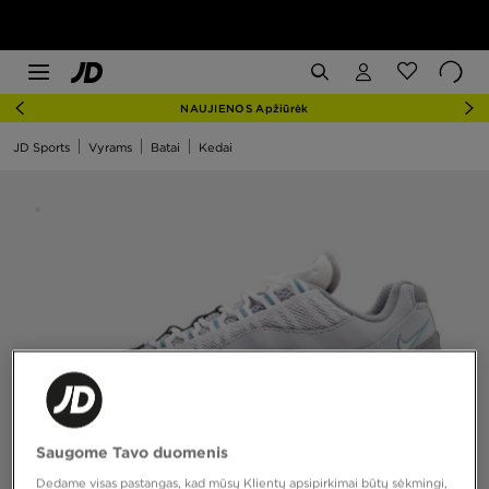
NAUJIENOS Apžiūrėk
JD Sports
Vyrams
Batai
Kedai
Saugome Tavo duomenis
Dedame visas pastangas, kad mūsų Klientų apsipirkimai būtų sėkmingi,