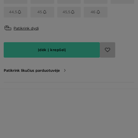
44,5
45
45,5
46
Patikrink dydį
Įdėk į krepšelį
Patikrink likučius parduotuvėje