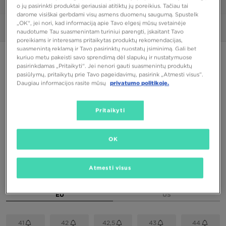
1/6
o jų pasirinkti produktai geriausiai atitiktų jų poreikius. Tačiau tai
darome visiškai gerbdami visų asmens duomenų saugumą. Spustelk
„OK“, jei nori, kad informaciją apie Tavo elgesį mūsų svetainėje
Nuotraukos
360°
naudotume Tau suasmenintam turiniui parengti, įskaitant Tavo
poreikiams ir interesams pritaikytas produktų rekomendacijas,
suasmenintą reklamą ir Tavo pasirinktų nuostatų įsiminimą. Gali bet
PUIKUS PASIŪLYMAS
kuriuo metu pakeisti savo sprendimą dėl slapukų ir nustatymuose
pasirinkdamas „Pritaikyti“. Jei nenori gauti suasmenintų produktų
ONLY AT JD
pasiūlymų, pritaikytų prie Tavo pageidavimų, pasirink „Atmesti visus”.
Daugiau informacijos rasite mūsų
privatumo politikoje.
NIKE AIR MAX 95 OG
Pritaikyti
124,00 €
OK
Spalva
Pilka
Atmesti visus
Pasirink dydį
EU
US
41
42
42,5
43
44