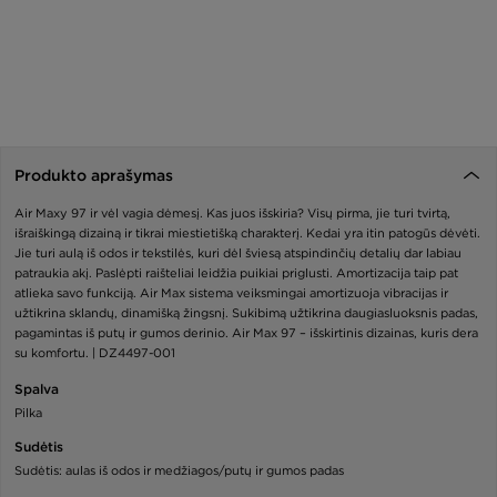
Produkto aprašymas
Air Maxy 97 ir vėl vagia dėmesį. Kas juos išskiria? Visų pirma, jie turi tvirtą,
išraiškingą dizainą ir tikrai miestietišką charakterį. Kedai yra itin patogūs dėvėti.
Jie turi aulą iš odos ir tekstilės, kuri dėl šviesą atspindinčių detalių dar labiau
patraukia akį. Paslėpti raišteliai leidžia puikiai priglusti. Amortizacija taip pat
atlieka savo funkciją. Air Max sistema veiksmingai amortizuoja vibracijas ir
užtikrina sklandų, dinamišką žingsnį. Sukibimą užtikrina daugiasluoksnis padas,
pagamintas iš putų ir gumos derinio. Air Max 97 – išskirtinis dizainas, kuris dera
su komfortu. | DZ4497-001
Spalva
Pilka
Sudėtis
Sudėtis: aulas iš odos ir medžiagos/putų ir gumos padas