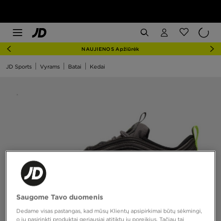
NAUJIENOS Apžiūrėk
JD Sports
Vyrams
Batai
Kedai
Saugome Tavo duomenis
Dedame visas pastangas, kad mūsų Klientų apsipirkimai būtų sėkmingi,
o jų pasirinkti produktai geriausiai atitiktų jų poreikius. Tačiau tai