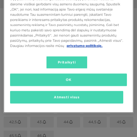
1/6
darome visiškai gerbdami visų asmens duomenų saugumą. Spustelk
„OK“, jei nori, kad informaciją apie Tavo elgesį mūsų svetainėje
naudotume Tau suasmenintam turiniui parengti, įskaitant Tavo
PUIKUS PASIŪLYMAS
poreikiams ir interesams pritaikytas produktų rekomendacijas,
suasmenintą reklamą ir Tavo pasirinktų nuostatų įsiminimą. Gali bet
NIKE AIR MAX 97 WT
kuriuo metu pakeisti savo sprendimą dėl slapukų ir nustatymuose
pasirinkdamas „Pritaikyti“. Jei nenori gauti suasmenintų produktų
pasiūlymų, pritaikytų prie Tavo pageidavimų, pasirink „Atmesti visus”.
190,00 €
Daugiau informacijos rasite mūsų
privatumo politikoje.
Spalva
Pritaikyti
Pilka
OK
Pasirink dydį
EU
US
Atmesti visus
37,5
38,5
40
41
42
42,5
43
44
44,5
45
45,5
46