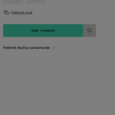
Patikrink dydį
Įdėk į krepšelį
Patikrink likučius parduotuvėje