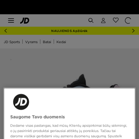
NAUJIENOS Apžiūrėk
JD Sports
Vyrams
Batai
Kedai
Saugome Tavo duomenis
Dedame visas pastangas, kad mūsų Klientų apsipirkimai būtų sėkmingi,
o jų pasirinkti produktai geriausiai atitiktų jų poreikius. Tačiau tai
darome visiškai gerbdami visų asmens duomenų saugumą. Spustelk