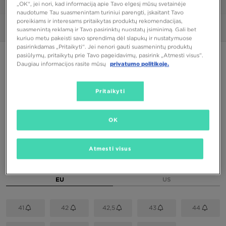
1/6
„OK“, jei nori, kad informaciją apie Tavo elgesį mūsų svetainėje
naudotume Tau suasmenintam turiniui parengti, įskaitant Tavo
poreikiams ir interesams pritaikytas produktų rekomendacijas,
Nuotraukos
360°
suasmenintą reklamą ir Tavo pasirinktų nuostatų įsiminimą. Gali bet
kuriuo metu pakeisti savo sprendimą dėl slapukų ir nustatymuose
pasirinkdamas „Pritaikyti“. Jei nenori gauti suasmenintų produktų
pasiūlymų, pritaikytų prie Tavo pageidavimų, pasirink „Atmesti visus”.
PUIKUS PASIŪLYMAS
Daugiau informacijos rasite mūsų
privatumo politikoje.
NIKE AIR MAX DN8
Pritaikyti
94,00 €
OK
Spalvos
Atmesti visus
Pasirink dydį
EU
US
41
42
42,5
43
44