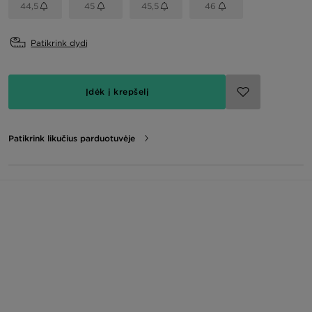
44,5
45
45,5
46
Patikrink dydį
Įdėk į krepšelį
Patikrink likučius parduotuvėje