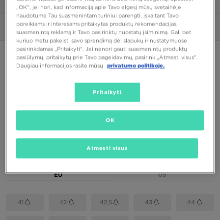
1/6
„OK“, jei nori, kad informaciją apie Tavo elgesį mūsų svetainėje
naudotume Tau suasmenintam turiniui parengti, įskaitant Tavo
poreikiams ir interesams pritaikytas produktų rekomendacijas,
Nuotraukos
360°
suasmenintą reklamą ir Tavo pasirinktų nuostatų įsiminimą. Gali bet
kuriuo metu pakeisti savo sprendimą dėl slapukų ir nustatymuose
pasirinkdamas „Pritaikyti“. Jei nenori gauti suasmenintų produktų
PUIKUS PASIŪLYMAS
pasiūlymų, pritaikytų prie Tavo pageidavimų, pasirink „Atmesti visus”.
Daugiau informacijos rasite mūsų
privatumo politikoje.
NIKE AIR MAX TL 2.5
Pritaikyti
102,00 €
OK
Spalvos
Atmesti visus
Pasirink dydį
EU
US
41
42
42,5
43
44