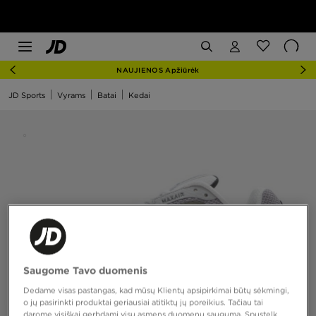
NAUJIENOS Apžiūrėk
JD Sports
Vyrams
Batai
Kedai
Saugome Tavo duomenis
Dedame visas pastangas, kad mūsų Klientų apsipirkimai būtų sėkmingi,
o jų pasirinkti produktai geriausiai atitiktų jų poreikius. Tačiau tai
darome visiškai gerbdami visų asmens duomenų saugumą. Spustelk