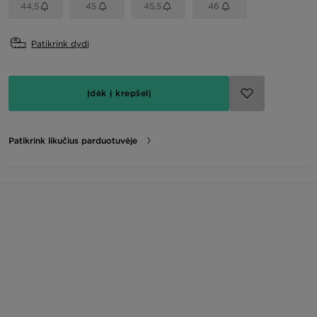
44,5
45
45,5
46
Patikrink dydį
Įdėk į krepšelį
Patikrink likučius parduotuvėje