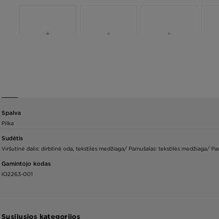
Spalva
Pilka
Sudėtis
Viršutinė dalis: dirbtinė oda, tekstilės medžiaga/ Pamušalas: tekstilės medžiaga/ Pa
Gamintojo kodas
IO2263-001
Susijusios kategorijos