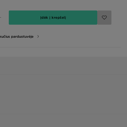
Įdėk į krepšelį
likučius parduotuvėje