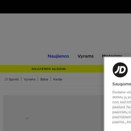
Naujienos
Vyrams
Moterims
V
Naujienos
Vyrams
Moterims
NAUJIENOS Apžiūrėk
JD Sports
Vyrams
Batai
Kedai
Saugome
Dedame visas
atitiktų jų
nori, kad i
įskaitant T
pasirinktų 
pasirinkdam
pasirink „A