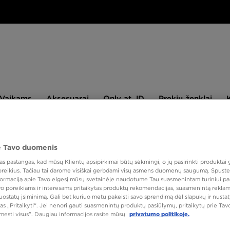
aikams
Aksesuarai
Only
Prekių
Vaikams
Aksesuarai
Only at JD
Prekių ženklai
at
ženklai
JD
NAUJIENLAIŠKIS
 Tavo duomenis
 pastangas, kad mūsų Klientų apsipirkimai būtų sėkmingi, o jų pasirinkti produktai g
 poreikius. Tačiau tai darome visiškai gerbdami visų asmens duomenų saugumą. Spustel
PUIKUS
nformaciją apie Tavo elgesį mūsų svetainėje naudotume Tau suasmenintam turiniui pa
avo poreikiams ir interesams pritaikytas produktų rekomendacijas, suasmenintą reklam
ONLY AT
nuostatų įsiminimą. Gali bet kuriuo metu pakeisti savo sprendimą dėl slapukų ir nust
as „Pritaikyti“. Jei nenori gauti suasmenintų produktų pasiūlymų, pritaikytų prie Ta
NIKE 
tmesti visus”. Daugiau informacijos rasite mūsų
privatumo politikoje.