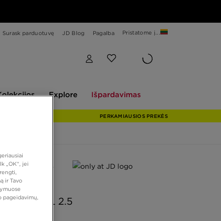
Pristatome į...
Surask parduotuvę
JD Blog
Pagalba
Explore
Išpardavimas
Kolekcijos
Explore
Išpardavimas
PERKAMIAUSIOS PREKĖS
eriausiai
k „OK“, jei
 PASIŪLYMAS
rengti,
ą ir Tavo
 JD
atymuose
vo pageidavimų,
AIR MAX TL 2.5