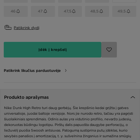
46
47
47,5
48,5
49,5
Patikrink dydį
Įdėk į krepšelį
Patikrink likučius parduotuvėje
Produkto aprašymas
Nike Dunk High Retro turi daug gerbėjų. Šie krepšinio kedai grįžta į gatves
universalioje, juodai baltoje versijoje. Nors jie nurodo retro, tačiau yra pagrįsti
šiuolaikiniais sprendimais. Odinis aulas yra vidutinio profilio, nevaržo judesių,
dekoruotas būdingu logotipu. Pirštų dalis papuošta daugybe perforacijų, o
liežuvėlį puošia Swoosh antsiuvas. Patogumą sustiprina putų įdėklas, kurio
savybės panašios į amortizaciją, t. y. sušvelnina žingsnius ir sumažina smūgių