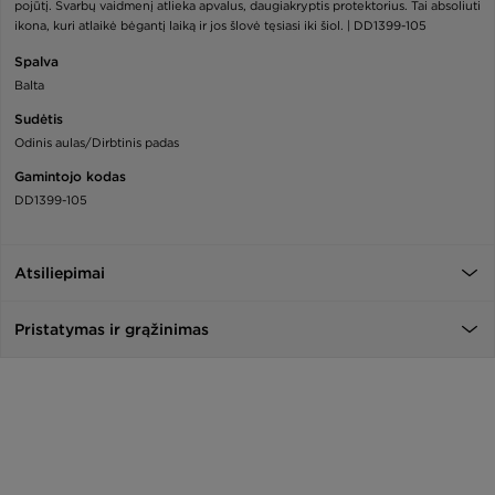
pojūtį. Svarbų vaidmenį atlieka apvalus, daugiakryptis protektorius. Tai absoliuti
ikona, kuri atlaikė bėgantį laiką ir jos šlovė tęsiasi iki šiol. | DD1399-105
Spalva
Balta
Sudėtis
Odinis aulas/Dirbtinis padas
Gamintojo kodas
DD1399-105
Atsiliepimai
Pristatymas ir grąžinimas