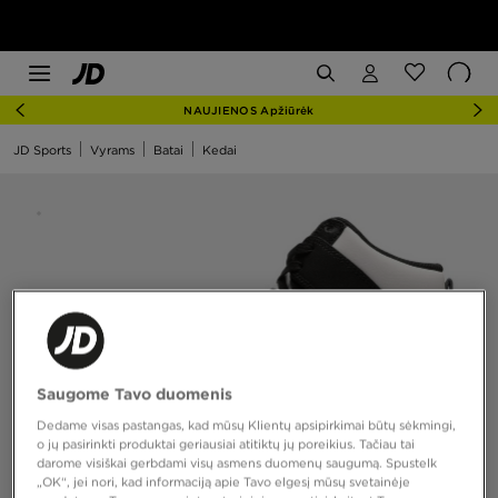
NAUJIENOS Apžiūrėk
JD Sports
Vyrams
Batai
Kedai
Saugome Tavo duomenis
Dedame visas pastangas, kad mūsų Klientų apsipirkimai būtų sėkmingi,
o jų pasirinkti produktai geriausiai atitiktų jų poreikius. Tačiau tai
darome visiškai gerbdami visų asmens duomenų saugumą. Spustelk
„OK“, jei nori, kad informaciją apie Tavo elgesį mūsų svetainėje