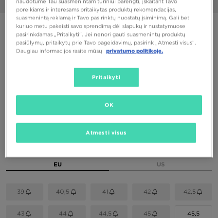
naudotume Tau suasmenintam turiniui parengti, įskaitant Tavo
1/6
poreikiams ir interesams pritaikytas produktų rekomendacijas,
suasmenintą reklamą ir Tavo pasirinktų nuostatų įsiminimą. Gali bet
PUIKUS PASIŪLYMAS
kuriuo metu pakeisti savo sprendimą dėl slapukų ir nustatymuose
pasirinkdamas „Pritaikyti“. Jei nenori gauti suasmenintų produktų
pasiūlymų, pritaikytų prie Tavo pageidavimų, pasirink „Atmesti visus”.
NIKE DUNK HIGH RETRO
Daugiau informacijos rasite mūsų
privatumo politikoje.
72,00 €
Pritaikyti
80,00 €
-10%
(Žemiausia kaina per pastarąsias 30 dienų iki nuolaidos)
130,00 €
-45%
(Pradinė kaina)
OK
Spalva
Balta
Atmesti visus
Pasirink dydį
EU
US
39
40,5
41
42
42,5
43
44
44,5
45
45,5