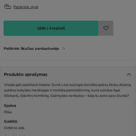
Patikrink dydį
Įdėk į krepšelį
Patikrink likučius parduotuvėje
Produkto aprašymas
Visada gali pasikliauti klasika. Dunk Low sujungia ikonišką spalvų blokų dizainą,
aukštos kokybės medžiagas ir minkštą paminkštinimą, kuris suteikia ilgai
išliekantį, išskirtinį komfortą. Galimybės neribotos – kaip tu avėsi savo Dunks?
Spalva
Pilka
Sudėtis
Dirbtinė oda