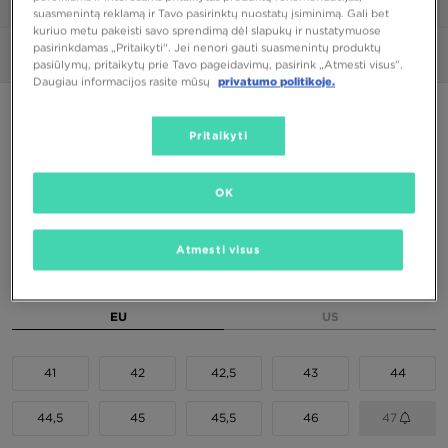
1/6
suasmenintą reklamą ir Tavo pasirinktų nuostatų įsiminimą. Gali bet
kuriuo metu pakeisti savo sprendimą dėl slapukų ir nustatymuose
pasirinkdamas „Pritaikyti“. Jei nenori gauti suasmenintų produktų
Nuotraukos
360°
pasiūlymų, pritaikytų prie Tavo pageidavimų, pasirink „Atmesti visus”.
Daugiau informacijos rasite mūsų
privatumo politikoje.
NIKE DUNK LOW RETRO
Pritaikyti
120,00 €
OK
Spalvos
Atmesti visus
Pasirink dydį
EU
US
41
42
42,5
43
44
44,5
45
45,5
46
47