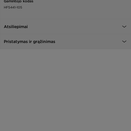
Gamintojo kodas
HF5441-105
Atsiliepimai
Pristatymas ir grąžinimas