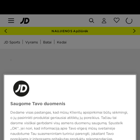
NAUJIENOS Apžiūrėk
JD Sports
Vyrams
Batai
Kedai
Saugome Tavo duomenis
Dedame visas pastangas, kad mūsų Klientų apsipirkimai būtų sėkmingi,
o jų pasirinkti produktai geriausiai atitiktų jų poreikius. Tačiau tai
darome visiškai gerbdami visų asmens duomenų saugumą. Spustelk
„OK“, jei nori, kad informaciją apie Tavo elgesį mūsų svetainėje
naudotume Tau suasmenintam turiniui parengti, įskaitant Tavo
poreikiams ir interesams pritaikytas produktų rekomendacijas,