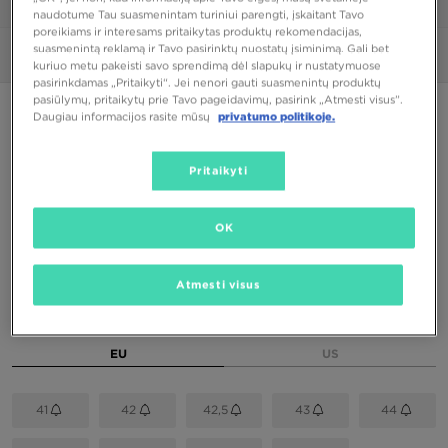
1/6
naudotume Tau suasmenintam turiniui parengti, įskaitant Tavo
poreikiams ir interesams pritaikytas produktų rekomendacijas,
suasmenintą reklamą ir Tavo pasirinktų nuostatų įsiminimą. Gali bet
Nuotraukos
360°
kuriuo metu pakeisti savo sprendimą dėl slapukų ir nustatymuose
pasirinkdamas „Pritaikyti“. Jei nenori gauti suasmenintų produktų
pasiūlymų, pritaikytų prie Tavo pageidavimų, pasirink „Atmesti visus”.
PUIKUS PASIŪLYMAS
Daugiau informacijos rasite mūsų
privatumo politikoje.
NIKE FIELD GENERAL LTR
Pritaikyti
46,00 €
OK
Spalva
Balta
Atmesti visus
Pasirink dydį
EU
US
41
42
42,5
43
44