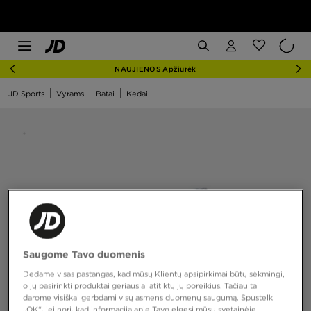
NAUJIENOS Apžiūrėk
JD Sports
Vyrams
Batai
Kedai
Saugome Tavo duomenis
Dedame visas pastangas, kad mūsų Klientų apsipirkimai būtų sėkmingi,
o jų pasirinkti produktai geriausiai atitiktų jų poreikius. Tačiau tai
darome visiškai gerbdami visų asmens duomenų saugumą. Spustelk
„OK“, jei nori, kad informaciją apie Tavo elgesį mūsų svetainėje