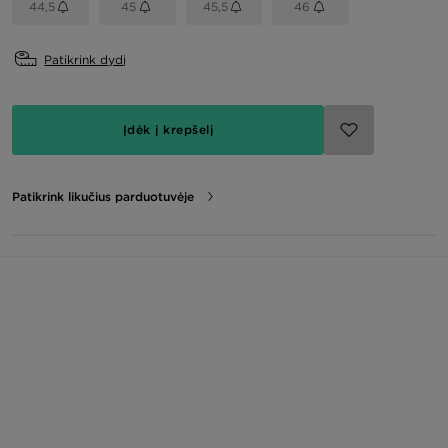
44,5
45
45,5
46
Patikrink dydį
Įdėk į krepšelį
Patikrink likučius parduotuvėje