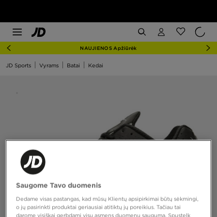
NAUJIENOS Apžiūrėk
JD Sports
Vyrams
Batai
Kedai
Saugome Tavo duomenis
Dedame visas pastangas, kad mūsų Klientų apsipirkimai būtų sėkmingi,
o jų pasirinkti produktai geriausiai atitiktų jų poreikius. Tačiau tai
darome visiškai gerbdami visų asmens duomenų saugumą. Spustelk