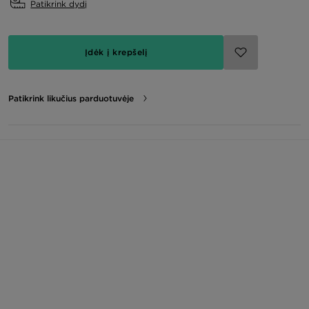
Patikrink dydį
Įdėk į krepšelį
Patikrink likučius parduotuvėje