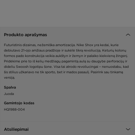
Produkto aprašymas
Futuristinis dizainas, nežemiška amortizacija. Nike Shox yra kedai, kurie
debiutavo 21-ojo amžiaus pradžioje ir sukėlė tikrą revoliuciją. Keturių kolonų
formos pado konstrukcija veikia aukštyn ir žemyn ir palaiko kiekvieną žingsnį.
Pridėkime prie to iš kelių medžiagų pagamintą aulą su daugybe perforacijų ir
dideliu Swoosh logotipu šone. Visa tai atrodo revoliucingai – nenuostabu, kad
šis stilius užkariavo ne tik sporto, bet ir mados pasaulį. Pasirink sau tinkamą
versiją.
Spalva
Juoda
Gamintojo kodas
HQ1988-004
Atsiliepimai