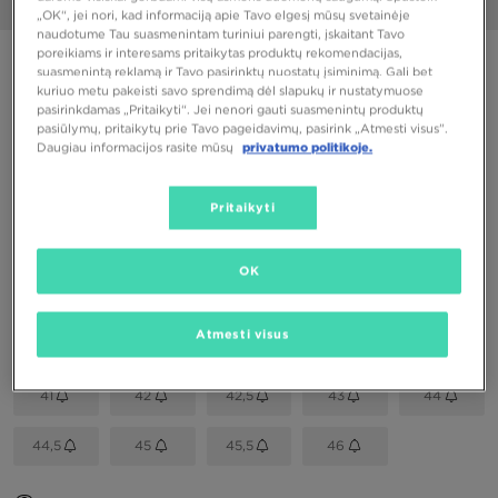
1/6
„OK“, jei nori, kad informaciją apie Tavo elgesį mūsų svetainėje
naudotume Tau suasmenintam turiniui parengti, įskaitant Tavo
poreikiams ir interesams pritaikytas produktų rekomendacijas,
PUIKUS PASIŪLYMAS
suasmenintą reklamą ir Tavo pasirinktų nuostatų įsiminimą. Gali bet
kuriuo metu pakeisti savo sprendimą dėl slapukų ir nustatymuose
NIKE SHOX R4
pasirinkdamas „Pritaikyti“. Jei nenori gauti suasmenintų produktų
pasiūlymų, pritaikytų prie Tavo pageidavimų, pasirink „Atmesti visus”.
Daugiau informacijos rasite mūsų
privatumo politikoje.
102,00 €
Pritaikyti
Spalvos
OK
Pasirink dydį
EU
US
Atmesti visus
41
42
42,5
43
44
44,5
45
45,5
46