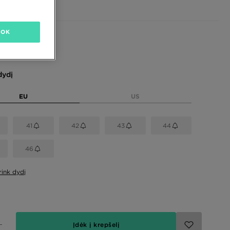
OK
dydį
EU
US
41
42
43
44
46
rink dydį
Įdėk į krepšelį