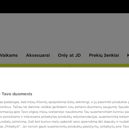
aikams
Aksesuarai
Only
Prekių
Vaikams
Aksesuarai
Only at JD
Prekių ženklai
at
ženklai
JD
NAUJIENLAIŠKIS
 Tavo duomenis
PUIKUS
 pastangas, kad mūsų Klientų apsipirkimai būtų sėkmingi, o jų pasirinkti produktai g
CHAM
 poreikius. Tačiau tai darome visiškai gerbdami visų asmens duomenų saugumą. Spustel
nformaciją apie Tavo elgesį mūsų svetainėje naudotume Tau suasmenintam turiniui pa
avo poreikiams ir interesams pritaikytas produktų rekomendacijas, suasmenintą reklam
nuostatų įsiminimą. Gali bet kuriuo metu pakeisti savo sprendimą dėl slapukų ir nust
10,00
as „Pritaikyti“. Jei nenori gauti suasmenintų produktų pasiūlymų, pritaikytų prie Ta