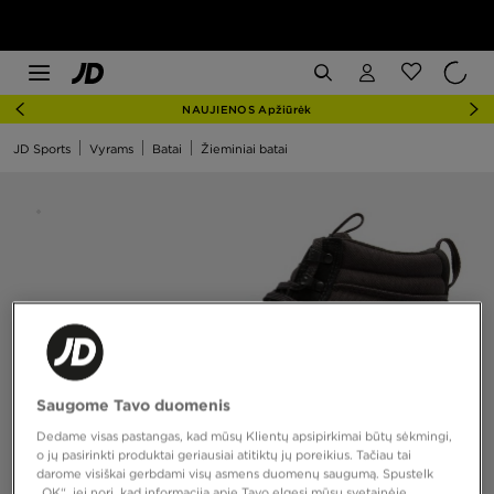
NAUJIENOS Apžiūrėk
JD Sports
Vyrams
Batai
Žieminiai batai
Saugome Tavo duomenis
Dedame visas pastangas, kad mūsų Klientų apsipirkimai būtų sėkmingi,
o jų pasirinkti produktai geriausiai atitiktų jų poreikius. Tačiau tai
darome visiškai gerbdami visų asmens duomenų saugumą. Spustelk
„OK“, jei nori, kad informaciją apie Tavo elgesį mūsų svetainėje