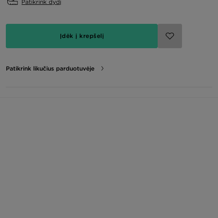
Patikrink dydį
Įdėk į krepšelį
Patikrink likučius parduotuvėje