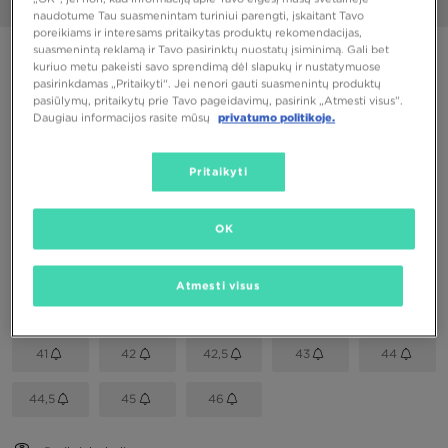
1/6
naudotume Tau suasmenintam turiniui parengti, įskaitant Tavo
poreikiams ir interesams pritaikytas produktų rekomendacijas,
suasmenintą reklamą ir Tavo pasirinktų nuostatų įsiminimą. Gali bet
PUIKUS PASIŪLYMAS
kuriuo metu pakeisti savo sprendimą dėl slapukų ir nustatymuose
pasirinkdamas „Pritaikyti“. Jei nenori gauti suasmenintų produktų
VANS MTE SK8-HI® WATERPROOF
pasiūlymų, pritaikytų prie Tavo pageidavimų, pasirink „Atmesti visus”.
Daugiau informacijos rasite mūsų
privatumo politikoje.
98,00 €
Pritaikyti
Spalva
Juoda
OK
Pasirink dydį
Atmesti visus
EU
US
41
42
42,5
43
44
44,5
45
46