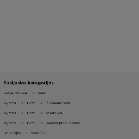
Susijusios kategorijos
Prekių ženklai
Vans
Vyrams
Batai
Žieminiai batai
Vyrams
Batai
Inkariukai
Vyrams
Batai
Aukšto profilio batai
Kolekcijos
Vans Sk8