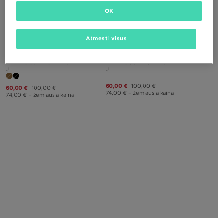
OK
PUIKUS PASIŪLYMAS
PUIKUS PASIŪLYMAS
Atmesti visus
ADIDAS SUPERSTAR WINTER TREK
ADIDAS SUPERSTAR WINTER TREK
J
J
60,00 €
100,00 €
60,00 €
100,00 €
74,00 €
– žemiausia kaina
74,00 €
– žemiausia kaina