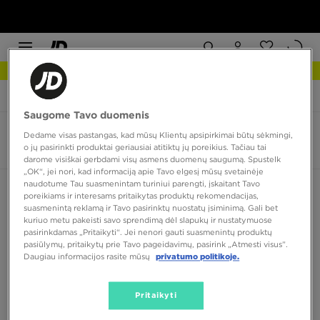
NAUJIENOS Apžiūrėk
JD Sports
adidas Superstar Winter Trek
Saugome Tavo duomenis
adidas Superstar Winter Trek
Dedame visas pastangas, kad mūsų Klientų apsipirkimai būtų sėkmingi,
o jų pasirinkti produktai geriausiai atitiktų jų poreikius. Tačiau tai
2 produktai
darome visiškai gerbdami visų asmens duomenų saugumą. Spustelk
„OK“, jei nori, kad informaciją apie Tavo elgesį mūsų svetainėje
naudotume Tau suasmenintam turiniui parengti, įskaitant Tavo
Rūšiuoti:
Rekomenduojama
Filtruoti
poreikiams ir interesams pritaikytas produktų rekomendacijas,
suasmenintą reklamą ir Tavo pasirinktų nuostatų įsiminimą. Gali bet
kuriuo metu pakeisti savo sprendimą dėl slapukų ir nustatymuose
pasirinkdamas „Pritaikyti“. Jei nenori gauti suasmenintų produktų
pasiūlymų, pritaikytų prie Tavo pageidavimų, pasirink „Atmesti visus”.
Daugiau informacijos rasite mūsų
privatumo politikoje.
Pritaikyti