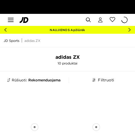
NAUJIENOS Apžiūrėk
JD Sports
adidas ZX
adidas ZX
10 produktai
Rūšiuoti:
Rekomenduojama
Filtruoti