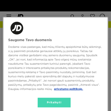
NAUJIENOS Apžiūrėk
JD Sports
Asics Gel Nunobiki
Saugome Tavo duomenis
Asics Gel Nunobiki
Dedame visas pastangas, kad mūsų Klientų apsipirkimai būtų sėkmingi,
o jų pasirinkti produktai geriausiai atitiktų jų poreikius. Tačiau tai
0 produktų
darome visiškai gerbdami visų asmens duomenų saugumą. Spustelk
„OK“, jei nori, kad informaciją apie Tavo elgesį mūsų svetainėje
naudotume Tau suasmenintam turiniui parengti, įskaitant Tavo
Rūšiuoti:
Rekomenduojama
Filtruoti
poreikiams ir interesams pritaikytas produktų rekomendacijas,
suasmenintą reklamą ir Tavo pasirinktų nuostatų įsiminimą. Gali bet
kuriuo metu pakeisti savo sprendimą dėl slapukų ir nustatymuose
pasirinkdamas „Pritaikyti“. Jei nenori gauti suasmenintų produktų
pasiūlymų, pritaikytų prie Tavo pageidavimų, pasirink „Atmesti visus”.
Daugiau informacijos rasite mūsų
privatumo politikoje.
Pritaikyti
Nėra produktų, kuriuos būtų galima parodyti