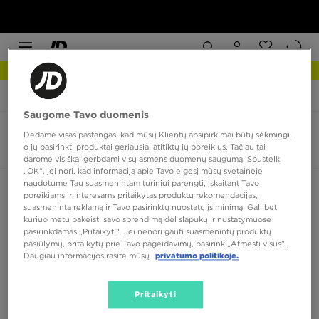
NAUJIENOS Apžiūrėk
JD Sports
Asics Gel-Sonoma
Saugome Tavo duomenis
Asics Gel-Sonoma
Dedame visas pastangas, kad mūsų Klientų apsipirkimai būtų sėkmingi,
o jų pasirinkti produktai geriausiai atitiktų jų poreikius. Tačiau tai
0 produktų
darome visiškai gerbdami visų asmens duomenų saugumą. Spustelk
„OK“, jei nori, kad informaciją apie Tavo elgesį mūsų svetainėje
naudotume Tau suasmenintam turiniui parengti, įskaitant Tavo
Rūšiuoti:
Rekomenduojama
Filtruoti
poreikiams ir interesams pritaikytas produktų rekomendacijas,
suasmenintą reklamą ir Tavo pasirinktų nuostatų įsiminimą. Gali bet
kuriuo metu pakeisti savo sprendimą dėl slapukų ir nustatymuose
pasirinkdamas „Pritaikyti“. Jei nenori gauti suasmenintų produktų
pasiūlymų, pritaikytų prie Tavo pageidavimų, pasirink „Atmesti visus”.
Daugiau informacijos rasite mūsų
privatumo politikoje.
Pritaikyti
Nėra produktų, kuriuos būtų galima parodyti