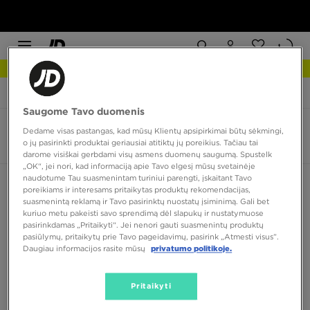
NAUJIENOS Apžiūrėk
JD Sports
Birkenstock Florida
Saugome Tavo duomenis
Birkenstock Florida
Dedame visas pastangas, kad mūsų Klientų apsipirkimai būtų sėkmingi,
o jų pasirinkti produktai geriausiai atitiktų jų poreikius. Tačiau tai
2 produktai
darome visiškai gerbdami visų asmens duomenų saugumą. Spustelk
„OK“, jei nori, kad informaciją apie Tavo elgesį mūsų svetainėje
naudotume Tau suasmenintam turiniui parengti, įskaitant Tavo
Rūšiuoti:
Rekomenduojama
Filtruoti
poreikiams ir interesams pritaikytas produktų rekomendacijas,
suasmenintą reklamą ir Tavo pasirinktų nuostatų įsiminimą. Gali bet
kuriuo metu pakeisti savo sprendimą dėl slapukų ir nustatymuose
pasirinkdamas „Pritaikyti“. Jei nenori gauti suasmenintų produktų
pasiūlymų, pritaikytų prie Tavo pageidavimų, pasirink „Atmesti visus”.
Daugiau informacijos rasite mūsų
privatumo politikoje.
Pritaikyti