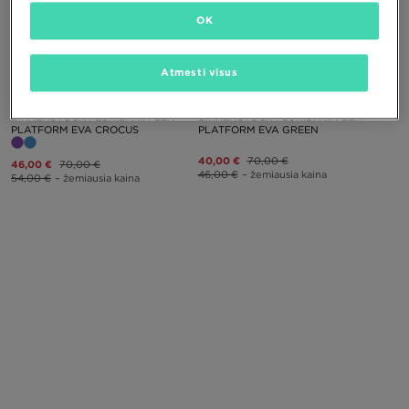
OK
PUIKUS PASIŪLYMAS
PUIKUS PASIŪLYMAS
Atmesti visus
BIRKENSTOCK FLORIDA III FLEX
BIRKENSTOCK FLORIDA III FLEX
PLATFORM EVA CROCUS
PLATFORM EVA GREEN
40,00 €
70,00 €
46,00 €
70,00 €
46,00 €
– žemiausia kaina
54,00 €
– žemiausia kaina