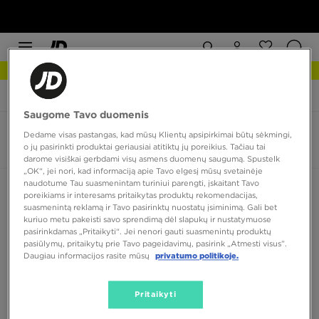
NAUJIENOS Apžiūrėk
JD Sports
Havaianas Top Senses
Saugome Tavo duomenis
Havaianas Top Senses
Dedame visas pastangas, kad mūsų Klientų apsipirkimai būtų sėkmingi,
o jų pasirinkti produktai geriausiai atitiktų jų poreikius. Tačiau tai
0 produktų
darome visiškai gerbdami visų asmens duomenų saugumą. Spustelk
„OK“, jei nori, kad informaciją apie Tavo elgesį mūsų svetainėje
naudotume Tau suasmenintam turiniui parengti, įskaitant Tavo
Rūšiuoti:
Rekomenduojama
Filtruoti
poreikiams ir interesams pritaikytas produktų rekomendacijas,
suasmenintą reklamą ir Tavo pasirinktų nuostatų įsiminimą. Gali bet
kuriuo metu pakeisti savo sprendimą dėl slapukų ir nustatymuose
pasirinkdamas „Pritaikyti“. Jei nenori gauti suasmenintų produktų
pasiūlymų, pritaikytų prie Tavo pageidavimų, pasirink „Atmesti visus”.
Daugiau informacijos rasite mūsų
privatumo politikoje.
Pritaikyti
Nėra produktų, kuriuos būtų galima parodyti