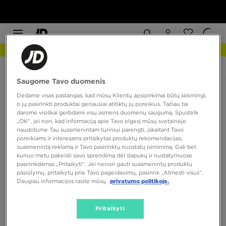
NAUJIENOS Apžiūrėk
JD Sports
Helly Hansen The Forester
Saugome Tavo duomenis
Helly Hansen The Forester
Dedame visas pastangas, kad mūsų Klientų apsipirkimai būtų sėkmingi,
o jų pasirinkti produktai geriausiai atitiktų jų poreikius. Tačiau tai
0 produktų
darome visiškai gerbdami visų asmens duomenų saugumą. Spustelk
„OK“, jei nori, kad informaciją apie Tavo elgesį mūsų svetainėje
naudotume Tau suasmenintam turiniui parengti, įskaitant Tavo
Rūšiuoti:
Rekomenduojama
Filtruoti
poreikiams ir interesams pritaikytas produktų rekomendacijas,
suasmenintą reklamą ir Tavo pasirinktų nuostatų įsiminimą. Gali bet
kuriuo metu pakeisti savo sprendimą dėl slapukų ir nustatymuose
pasirinkdamas „Pritaikyti“. Jei nenori gauti suasmenintų produktų
pasiūlymų, pritaikytų prie Tavo pageidavimų, pasirink „Atmesti visus”.
Daugiau informacijos rasite mūsų
privatumo politikoje.
Pritaikyti
Nėra produktų, kuriuos būtų galima parodyti