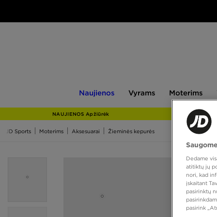
Naujienos
Vyrams
Moterims
V
Naujienos
Vyrams
Moterims
NAUJIENOS Apžiūrėk
JD Sports
Moterims
Aksesuarai
Žieminės kepurės
Saugome
Dedame visas
atitiktų jų
nori, kad i
įskaitant T
pasirinktų 
pasirinkdam
pasirink „A