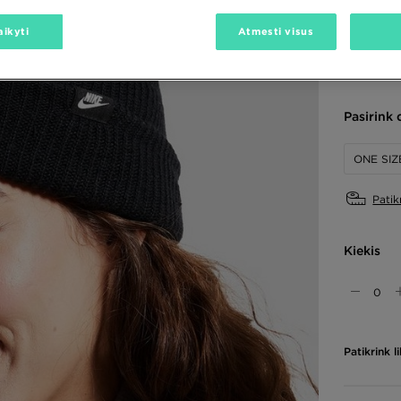
aikyti
Atmesti visus
Spalvos
Pasirink 
ONE SIZ
Patik
Kiekis
Patikrink 