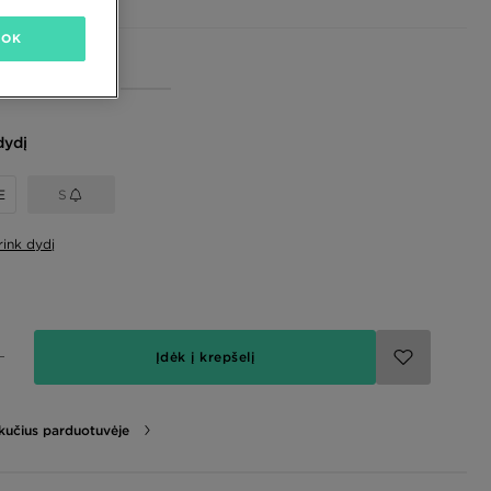
OK
dydį
E
S
rink dydį
Įdėk į krepšelį
likučius parduotuvėje