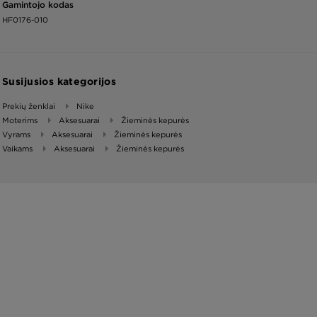
Gamintojo kodas
HF0176-010
Susijusios kategorijos
Prekių ženklai
Nike
Moterims
Aksesuarai
Žieminės kepurės
Vyrams
Aksesuarai
Žieminės kepurės
Vaikams
Aksesuarai
Žieminės kepurės