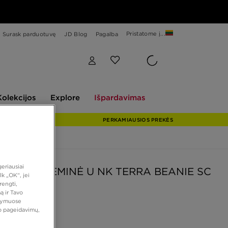
Pristatome į...
Surask parduotuvę
JD Blog
Pagalba
Explore
Išpardavimas
Kolekcijos
Explore
Išpardavimas
PERKAMIAUSIOS PREKĖS
eriausiai
KEPURĖ ŽIEMINĖ U NK TERRA BEANIE SC
k „OK“, jei
5 L
rengti,
ą ir Tavo
atymuose
vo pageidavimų,
 €