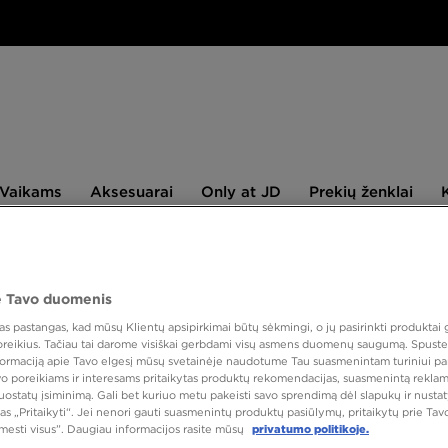
aikams
Aksesuarai
Only
Prekių
Vaikams
Aksesuarai
Only at JD
Prekių ženklai
at
ženklai
JD
NAUJIENLAIŠKIS
 Tavo duomenis
 pastangas, kad mūsų Klientų apsipirkimai būtų sėkmingi, o jų pasirinkti produktai g
NIKE 
 poreikius. Tačiau tai darome visiškai gerbdami visų asmens duomenų saugumą. Spustel
FUT36
nformaciją apie Tavo elgesį mūsų svetainėje naudotume Tau suasmenintam turiniui pa
avo poreikiams ir interesams pritaikytas produktų rekomendacijas, suasmenintą reklam
nuostatų įsiminimą. Gali bet kuriuo metu pakeisti savo sprendimą dėl slapukų ir nust
as „Pritaikyti“. Jei nenori gauti suasmenintų produktų pasiūlymų, pritaikytų prie Ta
25,00
tmesti visus”. Daugiau informacijos rasite mūsų
privatumo politikoje.