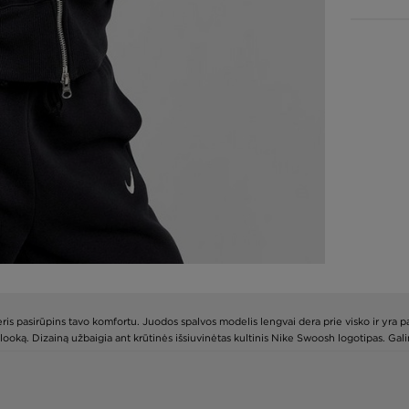
ris pasirūpins tavo komfortu. Juodos spalvos modelis lengvai dera prie visko ir yra pa
tinį looką. Dizainą užbaigia ant krūtinės išsiuvinėtas kultinis Nike Swoosh logotipas. G