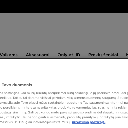
aikams
Aksesuarai
Only
Prekių
Vaikams
Aksesuarai
Only at JD
Prekių ženklai
at
ženklai
JD
NAUJIENLAIŠKIS
 Tavo duomenis
 pastangas, kad mūsų Klientų apsipirkimai būtų sėkmingi, o jų pasirinkti produktai g
Speciali 
 poreikius. Tačiau tai darome visiškai gerbdami visų asmens duomenų saugumą. Spustel
nformaciją apie Tavo elgesį mūsų svetainėje naudotume Tau suasmenintam turiniui pa
NIKE
avo poreikiams ir interesams pritaikytas produktų rekomendacijas, suasmenintą reklam
nuostatų įsiminimą. Gali bet kuriuo metu pakeisti savo sprendimą dėl slapukų ir nust
NSW 
as „Pritaikyti“. Jei nenori gauti suasmenintų produktų pasiūlymų, pritaikytų prie Ta
tmesti visus”. Daugiau informacijos rasite mūsų
privatumo politikoje.