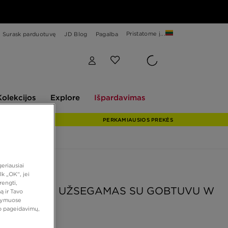
Pristatome į...
Surask parduotuvę
JD Blog
Pagalba
Explore
Išpardavimas
Kolekcijos
Explore
Išpardavimas
PERKAMIAUSIOS PREKĖS
eriausiai
prekė
k „OK“, jei
rengti,
 DŽEMPERIS UŽSEGAMAS SU GOBTUVU W
ą ir Tavo
atymuose
PHNX FLC
vo pageidavimų,