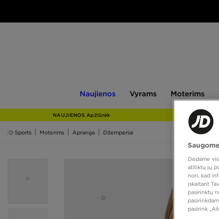
Naujienos
Vyrams
Moterims
V
Naujienos
Vyrams
Moterims
NAUJIENOS Apžiūrėk
JD Sports
Moterims
Apranga
Džemperiai
Saugome
Dedame visas
atitiktų jų
nori, kad i
įskaitant T
pasirinktų 
pasirinkdam
pasirink „A