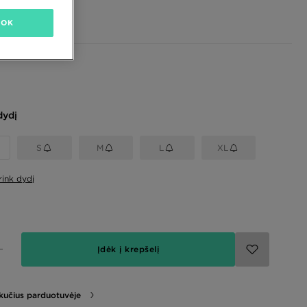
 €
OK
dydį
S
M
L
XL
rink dydį
Įdėk į krepšelį
likučius parduotuvėje