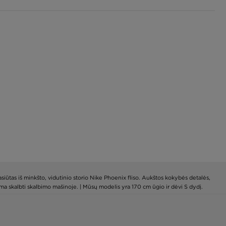
siūtas iš minkšto, vidutinio storio Nike Phoenix fliso. Aukštos kokybės detalės,
alima skalbti skalbimo mašinoje. | Mūsų modelis yra 170 cm ūgio ir dėvi S dydį.