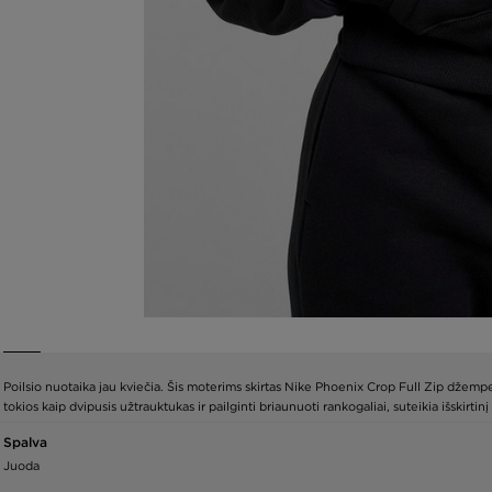
Poilsio nuotaika jau kviečia. Šis moterims skirtas Nike Phoenix Crop Full Zip džempe
tokios kaip dvipusis užtrauktukas ir pailginti briaunuoti rankogaliai, suteikia išskir
Spalva
Juoda