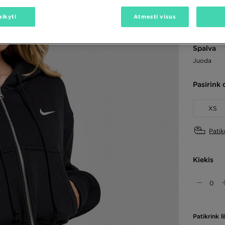
65,00
aikyti
Atmesti visus
Spalva
Juoda
Pasirink 
XS
Patik
Kiekis
Patikrink 