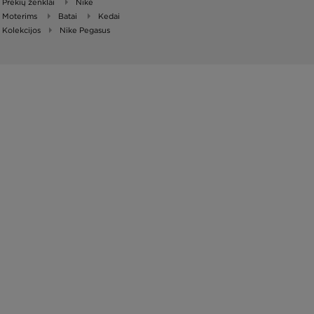
Prekių ženklai
Nike
Moterims
Batai
Kedai
Kolekcijos
Nike Pegasus