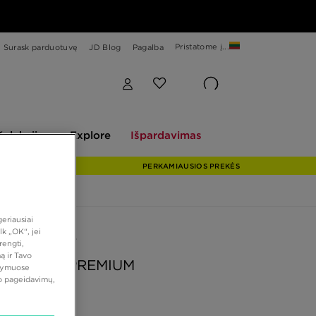
Pristatome į...
Surask parduotuvę
JD Blog
Pagalba
Explore
Išpardavimas
Kolekcijos
Explore
Išpardavimas
PERKAMIAUSIOS PREKĖS
eriausiai
k „OK“, jei
 PASIŪLYMAS
rengti,
ą ir Tavo
PEGASUS PREMIUM
atymuose
vo pageidavimų,
0 €