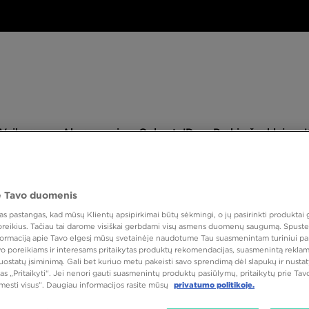
aikams
Aksesuarai
Only
Prekių
Vaikams
Aksesuarai
Only at JD
Prekių ženklai
at
ženklai
JD
NAUJIENLAIŠKIS
 Tavo duomenis
 pastangas, kad mūsų Klientų apsipirkimai būtų sėkmingi, o jų pasirinkti produktai g
 poreikius. Tačiau tai darome visiškai gerbdami visų asmens duomenų saugumą. Spustel
PUIKUS
nformaciją apie Tavo elgesį mūsų svetainėje naudotume Tau suasmenintam turiniui pa
avo poreikiams ir interesams pritaikytas produktų rekomendacijas, suasmenintą reklam
NIKE 
nuostatų įsiminimą. Gali bet kuriuo metu pakeisti savo sprendimą dėl slapukų ir nust
as „Pritaikyti“. Jei nenori gauti suasmenintų produktų pasiūlymų, pritaikytų prie Ta
tmesti visus”. Daugiau informacijos rasite mūsų
privatumo politikoje.
168,0