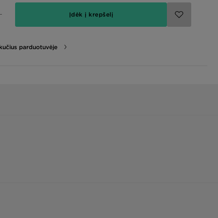
Įdėk į krepšelį
likučius parduotuvėje