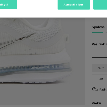
aikyti
Atmesti visus
210,00 €
210,00 €
Spalvos
Pasirink 
36
39
Patik
Kiekis