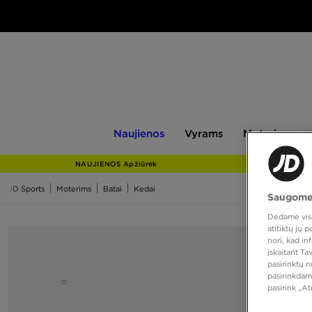
Naujienos
Vyrams
Moterims
V
Naujienos
Vyrams
Moterims
NAUJIENOS Apžiūrėk
JD Sports
Moterims
Batai
Kedai
Saugome
Dedame visas
atitiktų jų
nori, kad i
įskaitant T
pasirinktų 
pasirinkdam
pasirink „A