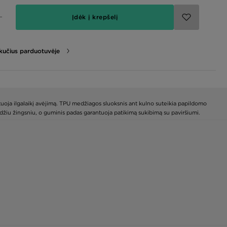
Įdėk į krepšelį
likučius parduotuvėje
tuoja ilgalaikį avėjimą. TPU medžiagos sluoksnis ant kulno suteikia papildomo
andžiu žingsniu, o guminis padas garantuoja patikimą sukibimą su paviršiumi.