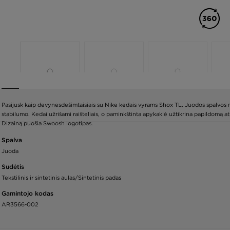
Pasijusk kaip devynesdešimtaisiais su Nike kedais vyrams Shox TL. Juodos spalvos mo
stabilumo. Kedai užrišami raišteliais, o paminkštinta apykaklė užtikrina papildomą a
Dizainą puošia Swoosh logotipas.
Spalva
Juoda
Sudėtis
Tekstilinis ir sintetinis aulas/Sintetinis padas
Gamintojo kodas
AR3566-002