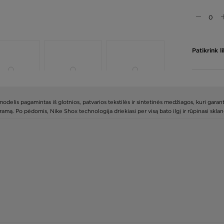
Patikrink 
delis pagamintas iš glotnios, patvarios tekstilės ir sintetinės medžiagos, kuri garan
tramą. Po pėdomis, Nike Shox technologija driekiasi per visą bato ilgį ir rūpinasi skl