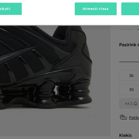
aikyti
Atmesti visus
Spalvos
Pasirink 
36
39
44,5
Patik
Kiekis