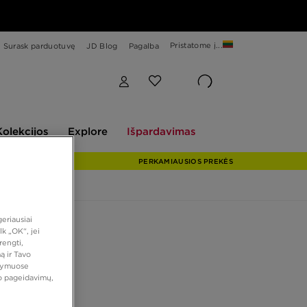
Pristatome į...
Surask parduotuvę
JD Blog
Pagalba
Explore
Išpardavimas
Kolekcijos
Explore
Išpardavimas
PERKAMIAUSIOS PREKĖS
eriausiai
prekė
k „OK“, jei
rengti,
SHOX TL
ą ir Tavo
atymuose
vo pageidavimų,
0 €