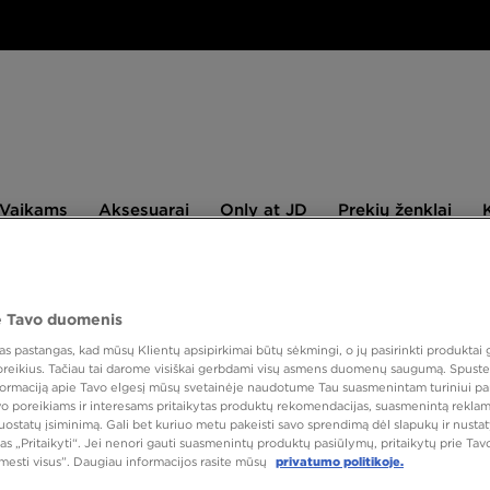
aikams
Aksesuarai
Only
Prekių
Vaikams
Aksesuarai
Only at JD
Prekių ženklai
at
ženklai
JD
NAUJIENLAIŠKIS
 Tavo duomenis
 pastangas, kad mūsų Klientų apsipirkimai būtų sėkmingi, o jų pasirinkti produktai g
Speciali 
 poreikius. Tačiau tai darome visiškai gerbdami visų asmens duomenų saugumą. Spustel
nformaciją apie Tavo elgesį mūsų svetainėje naudotume Tau suasmenintam turiniui pa
NIKE 
avo poreikiams ir interesams pritaikytas produktų rekomendacijas, suasmenintą reklam
nuostatų įsiminimą. Gali bet kuriuo metu pakeisti savo sprendimą dėl slapukų ir nust
as „Pritaikyti“. Jei nenori gauti suasmenintų produktų pasiūlymų, pritaikytų prie Ta
tmesti visus”. Daugiau informacijos rasite mūsų
privatumo politikoje.
170,0