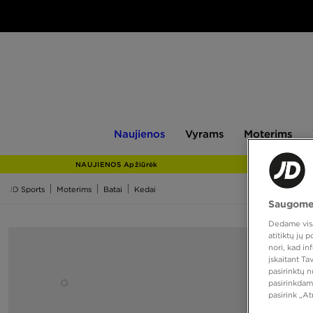
Naujienos
Vyrams
Moterims
V
Naujienos
Vyrams
Moterims
NAUJIENOS Apžiūrėk
JD Sports
Moterims
Batai
Kedai
Saugome
Dedame visas
atitiktų jų
nori, kad i
įskaitant T
pasirinktų 
pasirinkdam
pasirink „A