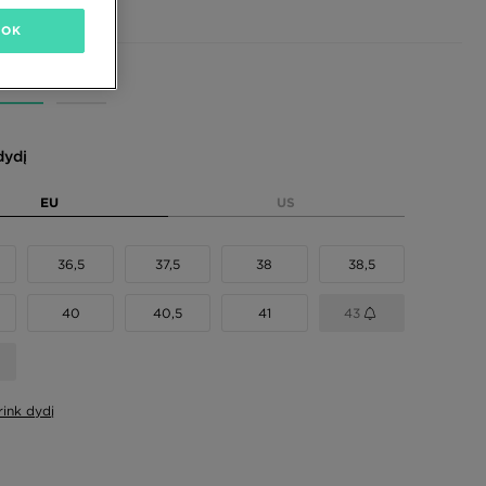
OK
dydį
EU
US
36,5
37,5
38
38,5
40
40,5
41
43
rink dydį