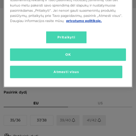
suasmenintą reklamą ir Tavo pasirinktų nuostatų įsiminimą. Gali bet
1/6
kuriuo metu pakeisti savo sprendimą dėl slapukų ir nustatymuose
pasirinkdamas „Pritaikyti“. Jei nenori gauti suasmenintų produktų
pasiūlymų, pritaikytų prie Tavo pageidavimų, pasirink „Atmesti visus”.
PUIKUS PASIŪLYMAS
Daugiau informacijos rasite mūsų
privatumo politikoje.
HAVAIANAS TOP SENSES
Pritaikyti
20,00 €
24,00 €
-17%
(Žemiausia kaina per pastarąsias 30 dienų iki nuolaidos)
OK
24,00 €
-17%
(Pradinė kaina)
Atmesti visus
Spalvos
Pasirink dydį
EU
US
35/36
37/38
39/40
41/42