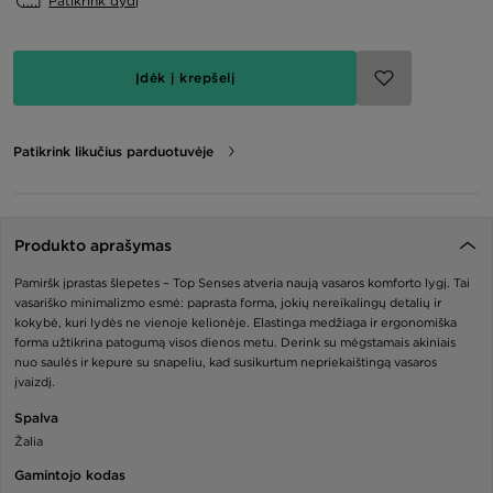
Patikrink dydį
Įdėk į krepšelį
Patikrink likučius parduotuvėje
Produkto aprašymas
Pamiršk įprastas šlepetes – Top Senses atveria naują vasaros komforto lygį. Tai
vasariško minimalizmo esmė: paprasta forma, jokių nereikalingų detalių ir
kokybė, kuri lydės ne vienoje kelionėje. Elastinga medžiaga ir ergonomiška
forma užtikrina patogumą visos dienos metu. Derink su mėgstamais akiniais
nuo saulės ir kepure su snapeliu, kad susikurtum nepriekaištingą vasaros
įvaizdį.
Spalva
Žalia
Gamintojo kodas