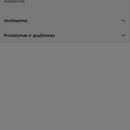
4149369-1156
Atsiliepimai
Pristatymas ir grąžinimas