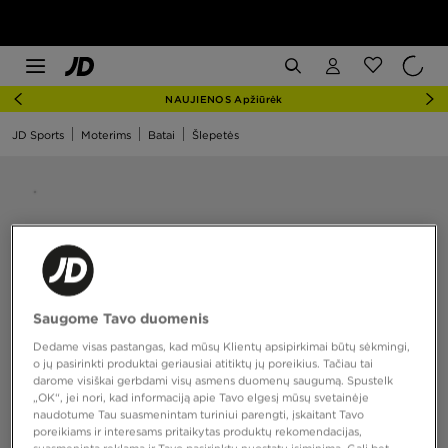
NAUJIENOS Apžiūrėk
JD Sports
Moterims
Batai
Šlepetės
Saugome Tavo duomenis
Dedame visas pastangas, kad mūsų Klientų apsipirkimai būtų sėkmingi,
o jų pasirinkti produktai geriausiai atitiktų jų poreikius. Tačiau tai
darome visiškai gerbdami visų asmens duomenų saugumą. Spustelk
„OK“, jei nori, kad informaciją apie Tavo elgesį mūsų svetainėje
naudotume Tau suasmenintam turiniui parengti, įskaitant Tavo
poreikiams ir interesams pritaikytas produktų rekomendacijas,