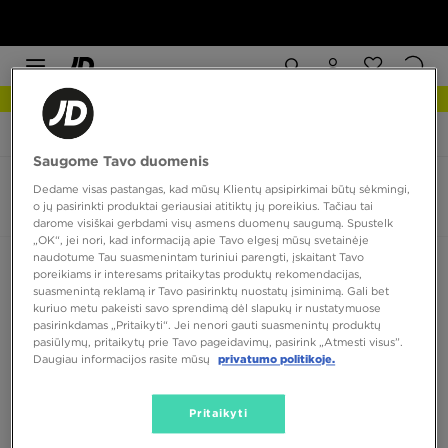
NAUJIENOS Apžiūrėk
JD Sports
Nanny State Tony
Saugome Tavo duomenis
Nanny State Tony
Dedame visas pastangas, kad mūsų Klientų apsipirkimai būtų sėkmingi,
o jų pasirinkti produktai geriausiai atitiktų jų poreikius. Tačiau tai
0 produktų
darome visiškai gerbdami visų asmens duomenų saugumą. Spustelk
„OK“, jei nori, kad informaciją apie Tavo elgesį mūsų svetainėje
naudotume Tau suasmenintam turiniui parengti, įskaitant Tavo
Rūšiuoti:
Rekomenduojama
Filtruoti
poreikiams ir interesams pritaikytas produktų rekomendacijas,
suasmenintą reklamą ir Tavo pasirinktų nuostatų įsiminimą. Gali bet
kuriuo metu pakeisti savo sprendimą dėl slapukų ir nustatymuose
pasirinkdamas „Pritaikyti“. Jei nenori gauti suasmenintų produktų
pasiūlymų, pritaikytų prie Tavo pageidavimų, pasirink „Atmesti visus”.
Daugiau informacijos rasite mūsų
privatumo politikoje.
Pritaikyti
Nėra produktų, kuriuos būtų galima parodyti