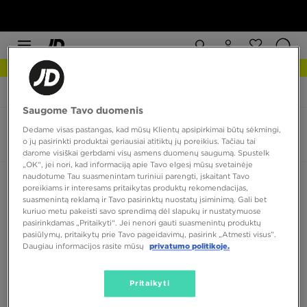
NAUJIENOS Apžiūrėk
JD Sports
Nike Air Max 90 Futura
Saugome Tavo duomenis
Nike Air Max 90 Futura
Dedame visas pastangas, kad mūsų Klientų apsipirkimai būtų sėkmingi,
o jų pasirinkti produktai geriausiai atitiktų jų poreikius. Tačiau tai
0 produktų
darome visiškai gerbdami visų asmens duomenų saugumą. Spustelk
„OK“, jei nori, kad informaciją apie Tavo elgesį mūsų svetainėje
naudotume Tau suasmenintam turiniui parengti, įskaitant Tavo
Rūšiuoti:
Rekomenduojama
Filtruoti
poreikiams ir interesams pritaikytas produktų rekomendacijas,
suasmenintą reklamą ir Tavo pasirinktų nuostatų įsiminimą. Gali bet
kuriuo metu pakeisti savo sprendimą dėl slapukų ir nustatymuose
pasirinkdamas „Pritaikyti“. Jei nenori gauti suasmenintų produktų
pasiūlymų, pritaikytų prie Tavo pageidavimų, pasirink „Atmesti visus”.
Daugiau informacijos rasite mūsų
privatumo politikoje.
Pritaikyti
Nėra produktų, kuriuos būtų galima parodyti